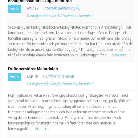
Fastighetsskötare - utgå hemifrån
Nov 19
Prowork Bemanning AB
Ansök
Fastighetstekniker/Drifttekniker, fastighet
Vi söker nu en fastighetsskötare/fastighetstekniker för direktrekrytering till vår
kund inom fastighetssektorn, huvudkontoret är beläget i Solna. De äger och
förvaltar sina egna fastigheter i Stockholmsområdet och är ett växande företag
som satsar för framtiden och på sina anställda. Du har fri bil och utgår från de
fastigheter du är ansvariga för (Sundbyberg / Knivsta), du behöver alltså inte
utgå eller avsluta dagen från kontoret i Solna. Arbetsuppgifter...
Visa mer
Driftoperatörer Mälardalen
Mar 19
Fortifikationsverket
Ansök
Fastighetstekniker/Drifttekniker, fastighet
Fortifikationsverket är en av Sveriges största fastighetsägare. Vi arbetar med
avancerad teknologi i samhällsviktiga byggnader och bergrum, på flygfält och
marinbaser. Vi har regeringens uppdrag att se till att försvaret har väl
fungerande anläggningar, mark och lokaler för sin verksamhet och vi är en
viktig del av landets krisberedskap. På några få år har de säkerhets- och
försvarspolitiska förutsättningarna kraftigt förändrat den nationella
försvarspolit...
Visa mer