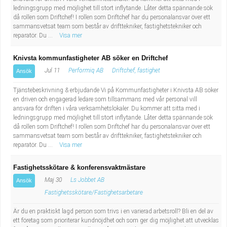
ledningsgrupp med möjlighet till stort inflytande. Låter detta spännande sök
då rollen som Driftchef! I rollen som Driftchef har du personalansvar över ett
sammansvetsat team som består av drifttekniker, fastighetstekniker och
reparatör. Du ...
Visa mer
Knivsta kommunfastigheter AB söker en Driftchef
Jul 11
Performiq AB
Driftchef, fastighet
Ansök
Tjänstebeskrivning & erbjudande Vi på Kommunfastigheter i Knivsta AB söker
en driven och engagerad ledare som tillsammans med vår personal vill
ansvara för driften i våra verksamhetslokaler. Du kommer att sitta med i
ledningsgrupp med möjlighet till stort inflytande. Låter detta spännande sök
då rollen som Driftchef! I rollen som Driftchef har du personalansvar över ett
sammansvetsat team som består av drifttekniker, fastighetstekniker och
reparatör. Du ...
Visa mer
Fastighetsskötare & konferensvaktmästare
Maj 30
Ls Jobbet AB
Ansök
Fastighetsskötare/Fastighetsarbetare
Är du en praktiskt lagd person som trivs i en varierad arbetsroll? Bli en del av
ett företag som prioriterar kundnöjdhet och som ger dig möjlighet att utvecklas