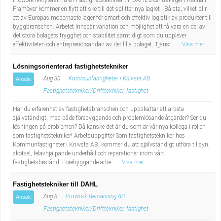
Prowork rekryterar nu en Fastighetstekniker till DAHL´s centrallager i Kallhäll.
Framöver kommer en flytt att ske till det splitter nya lagret i Bålsta, vilket blir
ett av Europas modernaste lager för smart och effektiv logistik av produkter till
byggbranschen. Arbetet innebär variation och möjlighet att få vara en del av
det stora bolagets trygghet och stabilitet samtidigt som du upplever
effektiviteten och entreprenörsandan av det lilla bolaget. Tjänst...
Visa mer
Lösningsorienterad fastighetstekniker
Aug 30
Kommunfastigheter i Knivsta AB
Ansök
Fastighetstekniker/Drifttekniker, fastighet
Har du erfarenhet av fastighetsbranschen och uppskattar att arbeta
självständigt, med både förebyggande och problemlösande åtgärder? Ser du
lösningen på problemen? Då kanske det är du som är vår nya kollega i rollen
som fastighetstekniker! Arbetsuppgifter Som fastighetstekniker hos
Kommunfastigheter i Knivsta AB, kommer du att självständigt utföra tillsyn,
skötsel, felavhjälpande underhåll och reparationer inom vårt
fastighetsbestånd. Förebyggande arbe...
Visa mer
Fastighetstekniker till DAHL
Aug 8
Prowork Bemanning AB
Ansök
Fastighetstekniker/Drifttekniker, fastighet