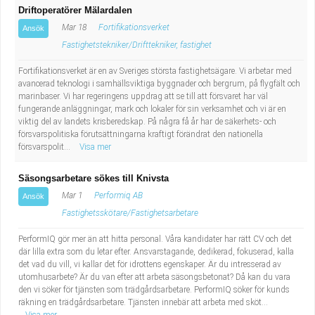
Driftoperatörer Mälardalen
Mar 18
Fortifikationsverket
Ansök
Fastighetstekniker/Drifttekniker, fastighet
Fortifikationsverket är en av Sveriges största fastighetsägare. Vi arbetar med
avancerad teknologi i samhällsviktiga byggnader och bergrum, på flygfält och
marinbaser. Vi har regeringens uppdrag att se till att försvaret har väl
fungerande anläggningar, mark och lokaler för sin verksamhet och vi är en
viktig del av landets krisberedskap. På några få år har de säkerhets- och
försvarspolitiska förutsättningarna kraftigt förändrat den nationella
försvarspolit...
Visa mer
Säsongsarbetare sökes till Knivsta
Mar 1
Performiq AB
Ansök
Fastighetsskötare/Fastighetsarbetare
PerformIQ gör mer än att hitta personal. Våra kandidater har rätt CV och det
där lilla extra som du letar efter. Ansvarstagande, dedikerad, fokuserad, kalla
det vad du vill, vi kallar det för idrottens egenskaper. Är du intresserad av
utomhusarbete? Är du van efter att arbeta säsongsbetonat? Då kan du vara
den vi söker för tjänsten som trädgårdsarbetare. PerformIQ söker för kunds
räkning en trädgårdsarbetare. Tjänsten innebär att arbeta med sköt...