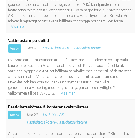
göra det lilla extra och sätta hyresgästen i fokus? Då kan tjänsten som
Industriell tillverkning
Behandlingsassistent/Socialpedagog
fastighetsskötare hos Knivstabostäder AB vara något för dig. Knivstabostäder
AB är ett kommunägt bolag som äger och förvaltar hyresrätter i Knivsta. Vi
Installation, drift, underhåll
Tandsköterska
arbetar långsiktigt för att skapa hållbara och trygga boendemiljöer för vå...
Visa mer
Kropps- och skönhetsvård
Budbilsförare
Vaktmästare på deltid
Jan 23
Knivsta kommun
Skolvaktmästare
Ansök
Kultur, media, design
Tidningsbud/Tidningsdistributör
I Knivsta går framtidsandan att ta på. Läget mellan Stockholm och Uppsala,
Militärt arbete
Lärare i fritidshem/Fritidspedagog
bara ett stenkast från Arlanda, är attraktivt och Knivsta växer så det knakar.
Varje dag bygger vi aktivt det hållbara samhället med närhet till både storstad
och vilsam natur. Vill du arbeta i en innovativ framtidskommun där du
Naturbruk
Taxiförare/Taxichaufför
utvecklas och kan göra skillnad? Och sympatiserar du med våra
gemensamma värderingar delaktighet, engagemang och tydlighet?
Välkommen till oss! ARBETS...
Visa mer
Naturvetenskapligt arbete
Läkarsekreterare/Vårdadmin/Medicinsk
Fastighetsskötare & konferensvaktmästare
sekreterare
Pedagogiskt arbete
Mar 21
Ls Jobbet AB
Ansök
Fastighetsskötare/Fastighetsarbetare
Lastbilsförare m.fl.
Sanering och renhållning
Är du en praktiskt lagd person som trivs i en varierad arbetsroll? Bli en del av