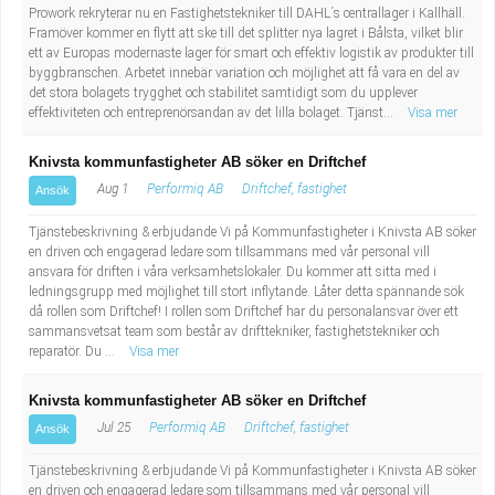
Prowork rekryterar nu en Fastighetstekniker till DAHL´s centrallager i Kallhäll.
Framöver kommer en flytt att ske till det splitter nya lagret i Bålsta, vilket blir
ett av Europas modernaste lager för smart och effektiv logistik av produkter till
byggbranschen. Arbetet innebär variation och möjlighet att få vara en del av
det stora bolagets trygghet och stabilitet samtidigt som du upplever
effektiviteten och entreprenörsandan av det lilla bolaget. Tjänst...
Visa mer
Knivsta kommunfastigheter AB söker en Driftchef
Aug 1
Performiq AB
Driftchef, fastighet
Ansök
Tjänstebeskrivning & erbjudande Vi på Kommunfastigheter i Knivsta AB söker
en driven och engagerad ledare som tillsammans med vår personal vill
ansvara för driften i våra verksamhetslokaler. Du kommer att sitta med i
ledningsgrupp med möjlighet till stort inflytande. Låter detta spännande sök
då rollen som Driftchef! I rollen som Driftchef har du personalansvar över ett
sammansvetsat team som består av drifttekniker, fastighetstekniker och
reparatör. Du ...
Visa mer
Knivsta kommunfastigheter AB söker en Driftchef
Jul 25
Performiq AB
Driftchef, fastighet
Ansök
Tjänstebeskrivning & erbjudande Vi på Kommunfastigheter i Knivsta AB söker
en driven och engagerad ledare som tillsammans med vår personal vill