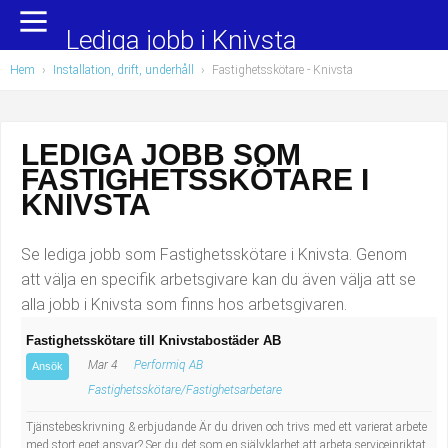
Yrkesområden
Populära jobb
Lediga jobb i Knivsta
Hem
›
Installation, drift, underhåll
›
Fastighetsskötare
- Knivsta
Administration, ekonomi, juridik
Undersköterska, hemtjänst och äldreboende
Bygg och anläggning
Städare/Lokalvårdare
LEDIGA JOBB SOM
FASTIGHETSSKÖTARE I
Chefer och verksamhetsledare
Barnskötare
KNIVSTA
Data/IT
Lärare i förskola/Förskollärare
Se lediga jobb som Fastighetsskötare i Knivsta. Genom
Försäljning, inköp, marknadsföring
Lagerarbetare
att välja en specifik arbetsgivare kan du även välja att se
alla jobb i Knivsta som finns hos arbetsgivaren.
Hantverksyrken
Bussförare/Busschaufför
Fastighetsskötare till Knivstabostäder AB
Mar 4
Performiq AB
Hotell, restaurang, storhushåll
Elevassistent
Ansök
Fastighetsskötare/Fastighetsarbetare
Hälso- och sjukvård
Personlig assistent
Tjänstebeskrivning & erbjudande Är du driven och trivs med ett varierat arbete
med stort eget ansvar? Ser du det som en självklarhet att arbeta serviceinriktat,