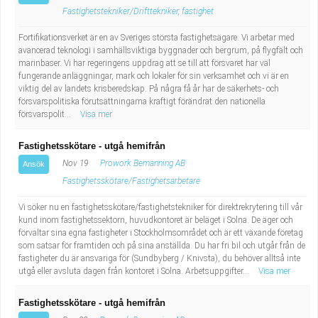
Fastighetstekniker/Drifttekniker, fastighet
Fortifikationsverket är en av Sveriges största fastighetsägare. Vi arbetar med
avancerad teknologi i samhällsviktiga byggnader och bergrum, på flygfält och
marinbaser. Vi har regeringens uppdrag att se till att försvaret har väl
fungerande anläggningar, mark och lokaler för sin verksamhet och vi är en
viktig del av landets krisberedskap. På några få år har de säkerhets- och
försvarspolitiska förutsättningarna kraftigt förändrat den nationella
försvarspolit...
Visa mer
Fastighetsskötare - utgå hemifrån
Nov 19
Prowork Bemanning AB
Ansök
Fastighetsskötare/Fastighetsarbetare
Vi söker nu en fastighetsskötare/fastighetstekniker för direktrekrytering till vår
kund inom fastighetssektorn, huvudkontoret är beläget i Solna. De äger och
förvaltar sina egna fastigheter i Stockholmsområdet och är ett växande företag
som satsar för framtiden och på sina anställda. Du har fri bil och utgår från de
fastigheter du är ansvariga för (Sundbyberg / Knivsta), du behöver alltså inte
utgå eller avsluta dagen från kontoret i Solna. Arbetsuppgifter...
Visa mer
Fastighetsskötare - utgå hemifrån