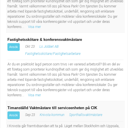
ett företag som prioriterar kundnöjdhet och som ger dig möjlighet att utvecklas
Fastighetsskötare
Socialt arbete
framåt. Varmt välkommen till oss på Nova Park! Om tjänsten Du kommer
arbeta med löpande fastighetsskötsel, underhåll, rengöring och enklarare
Informatör/Kommunikatör
reparationer. Du iordningsställer och möblerar våra konferenslokaler. Du ger
Säkerhetsarbete
teknisk support till våra konferensgäster vid uppstart och under deras
konferens...
Visa mer
Brevbärare
Tekniskt arbete
Fastighetsskötare & konferensvaktmästare
Sjuksköterska, grundutbildad
Transport
Okt 23
Ls Jobbet AB
Ansök
Fastighetsskötare/Fastighetsarbetare
Kock, storhushåll
Är du en praktiskt lagd person som trivs i en varierad arbetsroll? Bli en del av
ett företag som prioriterar kundnöjdhet och som ger dig möjlighet att utvecklas
Undersköterska, vård- o specialavd. o mottagning
framåt. Varmt välkommen till oss på Nova Park! Om tjänsten Du kommer
arbeta med löpande fastighetsskötsel, underhåll, rengöring och enklarare
reparationer. Du iordningsställer och möblerar våra konferenslokaler. Du ger
Bibliotekarie
teknisk support till våra konferensgäster vid uppstart och under deras
konferens...
Visa mer
Administrativ assistent
Timanställd Vaktmästare till serviceenheten på CIK
Lärare i gymnasiet
Sep 23
Knivsta kommun
Sporthallsvaktmästare
Ansök
I Knivsta går framtidsandan att ta på. Läget mellan Stockholm och Uppsala,