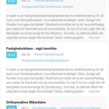
Dec 20
Prowork Bemanning AB
Ansök
Fastighetstekniker/Drifttekniker, fastighet
Vi söker nu en fastighetsskötare/fastighetstekniker för direktrekrytering till vår
kund inom fastighetssektorn, huvudkontoret är beläget i Solna. De äger och
förvaltar sina egna fastigheter i Stockholmsområdet och är ett växande företag
som satsar för framtiden och på sina anställda. Du har fri bil och utgår från de
fastigheter du är ansvariga för (Sundbyberg / Knivsta), du behöver alltså inte
utgå eller avsluta dagen från kontoret i Solna. Arbetsuppgifter...
Visa mer
Fastighetsskötare - utgå hemifrån
Dec 20
Prowork Bemanning AB
Ansök
Fastighetsskötare/Fastighetsarbetare
Vi söker nu en fastighetsskötare/fastighetstekniker för direktrekrytering till vår
kund inom fastighetssektorn, huvudkontoret är beläget i Solna. De äger och
förvaltar sina egna fastigheter i Stockholmsområdet och är ett växande företag
som satsar för framtiden och på sina anställda. Du har fri bil och utgår från de
fastigheter du är ansvariga för (Sundbyberg / Knivsta), du behöver alltså inte
utgå eller avsluta dagen från kontoret i Solna. Arbetsuppgifter...
Visa mer
Driftoperatörer Mälardalen
Okt 5
Fortifikationsverket
Fastighetstekniker/Drifttekniker,
Ansök