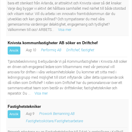
bara ett stenkast från Arlanda, är attraktivt och Knivsta växer så det knakar.
Varje dag bygger vi aktivt det hållbara samhället med närhet till både storstad
och vilsam natur. Vill du arbeta i en innovativ framtidskommun där du
utvecklas och kan göra skillnad? Och sympatiserar du med våra
gemensamma värderingar delaktighet, engagemang och tydlighet?
Välkommen till oss! ARBETS...
Visa mer
Knivsta kommunfastigheter AB söker en Driftchef
Aug 10
Performiq AB
Driftchef, fastighet
Ansök
Tjänstebeskrivning & erbjudande Vi på Kommunfastigheter i Knivsta AB söker
en driven och engagerad ledare som tillsammans med vår personal vill
ansvara för driften i våra verksamhetslokaler. Du kommer att sitta med i
ledningsgrupp med möjlighet till stort inflytande. Låter detta spännande sök
då rollen som Driftchef! I rollen som Driftchef har du personalansvar över ett
sammansvetsat team som består av drifttekniker, fastighetstekniker och
reparatör. Du ...
Visa mer
Fastighetstekniker
Aug 9
Prowork Bemanning AB
Ansök
Fastighetsskötare/Fastighetsarbetare