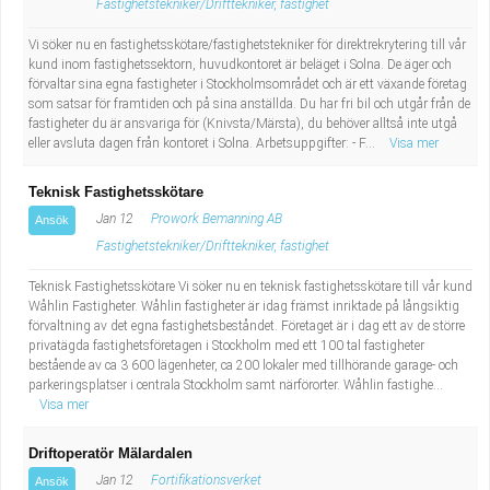
Fastighetstekniker/Drifttekniker, fastighet
Vi söker nu en fastighetsskötare/fastighetstekniker för direktrekrytering till vår
kund inom fastighetssektorn, huvudkontoret är beläget i Solna. De äger och
förvaltar sina egna fastigheter i Stockholmsområdet och är ett växande företag
som satsar för framtiden och på sina anställda. Du har fri bil och utgår från de
fastigheter du är ansvariga för (Knivsta/Märsta), du behöver alltså inte utgå
eller avsluta dagen från kontoret i Solna. Arbetsuppgifter: - F...
Visa mer
Teknisk Fastighetsskötare
Jan 12
Prowork Bemanning AB
Ansök
Fastighetstekniker/Drifttekniker, fastighet
Teknisk Fastighetsskötare Vi söker nu en teknisk fastighetsskötare till vår kund
Wåhlin Fastigheter. Wåhlin fastigheter är idag främst inriktade på långsiktig
förvaltning av det egna fastighetsbeståndet. Företaget är i dag ett av de större
privatägda fastighetsföretagen i Stockholm med ett 100 tal fastigheter
bestående av ca 3 600 lägenheter, ca 200 lokaler med tillhörande garage- och
parkeringsplatser i centrala Stockholm samt närförorter. Wåhlin fastighe...
Visa mer
Driftoperatör Mälardalen
Jan 12
Fortifikationsverket
Ansök