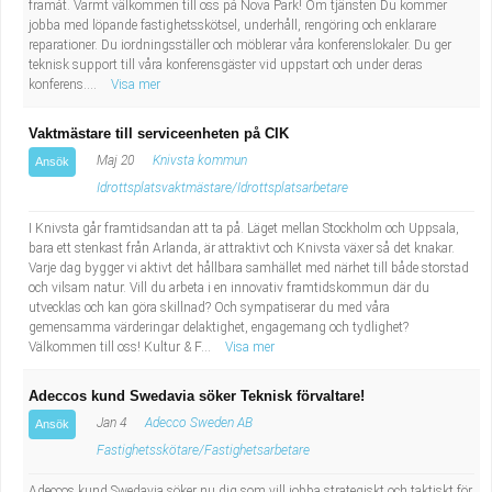
framåt. Varmt välkommen till oss på Nova Park! Om tjänsten Du kommer
jobba med löpande fastighetsskötsel, underhåll, rengöring och enklarare
reparationer. Du iordningsställer och möblerar våra konferenslokaler. Du ger
teknisk support till våra konferensgäster vid uppstart och under deras
konferens....
Visa mer
Vaktmästare till serviceenheten på CIK
Maj 20
Knivsta kommun
Ansök
Idrottsplatsvaktmästare/Idrottsplatsarbetare
I Knivsta går framtidsandan att ta på. Läget mellan Stockholm och Uppsala,
bara ett stenkast från Arlanda, är attraktivt och Knivsta växer så det knakar.
Varje dag bygger vi aktivt det hållbara samhället med närhet till både storstad
och vilsam natur. Vill du arbeta i en innovativ framtidskommun där du
utvecklas och kan göra skillnad? Och sympatiserar du med våra
gemensamma värderingar delaktighet, engagemang och tydlighet?
Välkommen till oss! Kultur & F...
Visa mer
Adeccos kund Swedavia söker Teknisk förvaltare!
Jan 4
Adecco Sweden AB
Ansök
Fastighetsskötare/Fastighetsarbetare
Adeccos kund Swedavia söker nu dig som vill jobba strategiskt och taktiskt för