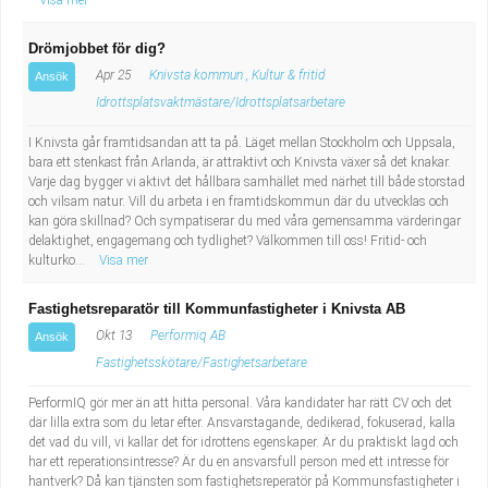
Visa mer
Drömjobbet för dig?
Apr 25
Knivsta kommun , Kultur & fritid
Ansök
Idrottsplatsvaktmästare/Idrottsplatsarbetare
I Knivsta går framtidsandan att ta på. Läget mellan Stockholm och Uppsala,
bara ett stenkast från Arlanda, är attraktivt och Knivsta växer så det knakar.
Varje dag bygger vi aktivt det hållbara samhället med närhet till både storstad
och vilsam natur. Vill du arbeta i en framtidskommun där du utvecklas och
kan göra skillnad? Och sympatiserar du med våra gemensamma värderingar
delaktighet, engagemang och tydlighet? Välkommen till oss! Fritid- och
kulturko...
Visa mer
Fastighetsreparatör till Kommunfastigheter i Knivsta AB
Okt 13
Performiq AB
Ansök
Fastighetsskötare/Fastighetsarbetare
PerformIQ gör mer än att hitta personal. Våra kandidater har rätt CV och det
där lilla extra som du letar efter. Ansvarstagande, dedikerad, fokuserad, kalla
det vad du vill, vi kallar det för idrottens egenskaper. Är du praktiskt lagd och
har ett reperationsintresse? Är du en ansvarsfull person med ett intresse för
hantverk? Då kan tjänsten som fastighetsreperatör på Kommunsfastigheter i