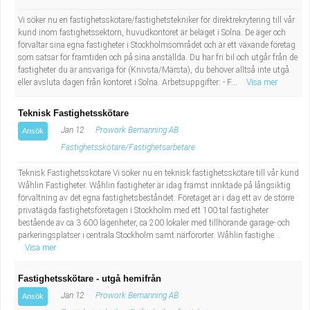
Vi söker nu en fastighetsskötare/fastighetstekniker för direktrekrytering till vår
kund inom fastighetssektorn, huvudkontoret är beläget i Solna. De äger och
förvaltar sina egna fastigheter i Stockholmsområdet och är ett växande företag
som satsar för framtiden och på sina anställda. Du har fri bil och utgår från de
fastigheter du är ansvariga för (Knivsta/Märsta), du behöver alltså inte utgå
eller avsluta dagen från kontoret i Solna. Arbetsuppgifter: - F...
Visa mer
Teknisk Fastighetsskötare
Jan 12
Prowork Bemanning AB
Ansök
Fastighetsskötare/Fastighetsarbetare
Teknisk Fastighetsskötare Vi söker nu en teknisk fastighetsskötare till vår kund
Wåhlin Fastigheter. Wåhlin fastigheter är idag främst inriktade på långsiktig
förvaltning av det egna fastighetsbeståndet. Företaget är i dag ett av de större
privatägda fastighetsföretagen i Stockholm med ett 100 tal fastigheter
bestående av ca 3 600 lägenheter, ca 200 lokaler med tillhörande garage- och
parkeringsplatser i centrala Stockholm samt närförorter. Wåhlin fastighe...
Visa mer
Fastighetsskötare - utgå hemifrån
Jan 12
Prowork Bemanning AB
Ansök