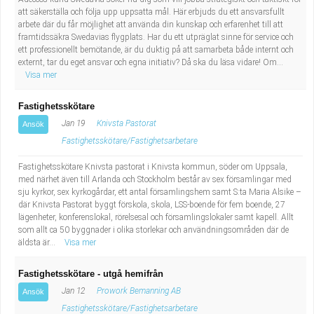
att säkerställa och följa upp uppsatta mål. Här erbjuds du ett ansvarsfullt
arbete där du får möjlighet att använda din kunskap och erfarenhet till att
framtidssäkra Swedavias flygplats. Har du ett utpräglat sinne för service och
ett professionellt bemötande, är du duktig på att samarbeta både internt och
externt, tar du eget ansvar och egna initiativ? Då ska du läsa vidare! Om...
Visa mer
Fastighetsskötare
Jan 19
Knivsta Pastorat
Ansök
Fastighetsskötare/Fastighetsarbetare
Fastighetsskötare Knivsta pastorat i Knivsta kommun, söder om Uppsala,
med närhet även till Arlanda och Stockholm består av sex församlingar med
sju kyrkor, sex kyrkogårdar, ett antal församlingshem samt S:ta Maria Alsike –
där Knivsta Pastorat byggt förskola, skola, LSS-boende för fem boende, 27
lägenheter, konferenslokal, rörelsesal och församlingslokaler samt kapell. Allt
som allt ca 50 byggnader i olika storlekar och användningsområden där de
äldsta är...
Visa mer
Fastighetsskötare - utgå hemifrån
Jan 12
Prowork Bemanning AB
Ansök
Fastighetsskötare/Fastighetsarbetare