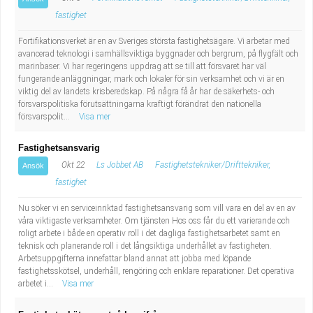
fastighet
Fortifikationsverket är en av Sveriges största fastighetsägare. Vi arbetar med
avancerad teknologi i samhällsviktiga byggnader och bergrum, på flygfält och
marinbaser. Vi har regeringens uppdrag att se till att försvaret har väl
fungerande anläggningar, mark och lokaler för sin verksamhet och vi är en
viktig del av landets krisberedskap. På några få år har de säkerhets- och
försvarspolitiska förutsättningarna kraftigt förändrat den nationella
försvarspolit...
Visa mer
Fastighetsansvarig
Okt 22
Ls Jobbet AB
Fastighetstekniker/Drifttekniker,
Ansök
fastighet
Nu söker vi en serviceinriktad fastighetsansvarig som vill vara en del av en av
våra viktigaste verksamheter. Om tjänsten Hos oss får du ett varierande och
roligt arbete i både en operativ roll i det dagliga fastighetsarbetet samt en
teknisk och planerande roll i det långsiktiga underhållet av fastigheten.
Arbetsuppgifterna innefattar bland annat att jobba med löpande
fastighetsskötsel, underhåll, rengöring och enklare reparationer. Det operativa
arbetet i...
Visa mer