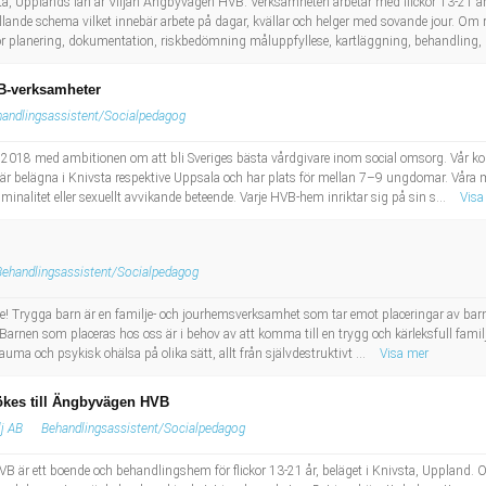
, Upplands län är Viljan Ängbyvägen HVB. Verksamheten arbetar med flickor 13-21 år m
lande schema vilket innebär arbete på dagar, kvällar och helger med sovande jour. O
 planering, dokumentation, riskbedömning måluppfyllese, kartläggning, behandling, 
VB-verksamheter
andlingsassistent/Socialpedagog
018 med ambitionen om att bli Sveriges bästa vårdgivare inom social omsorg. Vår ko
 belägna i Knivsta respektive Uppsala och har plats för mellan 7–9 ungdomar. Våra 
minalitet eller sexuellt avvikande beteende. Varje HVB-hem inriktar sig på sin s...
Visa
Behandlingsassistent/Socialpedagog
ge! Trygga barn är en familje- och jourhemsverksamhet som tar emot placeringar av barn ut
rnen som placeras hos oss är i behov av att komma till en trygg och kärleksfull familj
ma och psykisk ohälsa på olika sätt, allt från självdestruktivt ...
Visa mer
ökes till Ängbyvägen HVB
lj AB
Behandlingsassistent/Socialpedagog
 ett boende och behandlingshem för flickor 13-21 år, beläget i Knivsta, Uppland. O