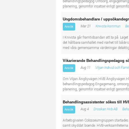
behandlingspedagog Omsorg, engagemang och 
planering, genomför insatser enligt genomf
Ungdomsbehandlare / uppsökandeg
Mar 21
Knivsta kommun
Be
Ansök
I Knivsta går framtidsandan att ta på. Läget 
det hållbara samhället med närhet till både
med våra gemensamma värderingar delaktig
Vikarierande Behandlingspedagog s
Aug 11
Viljan Individ och Fami
Ansök
Om Viljan Ängbyvägen HVB Ängbyvägen HVB är
behandlingspedagog Engagemang, omsorg och 
planering, genomför insatser enligt genomf
Behandlingsassistenter sökes till H
Aug 4
Droskan Hvb AB
Beha
Ansök
Arbetsgivaren Colosseumgruppen startades 2
samt skyddat boende. HVB-verksamheterna är