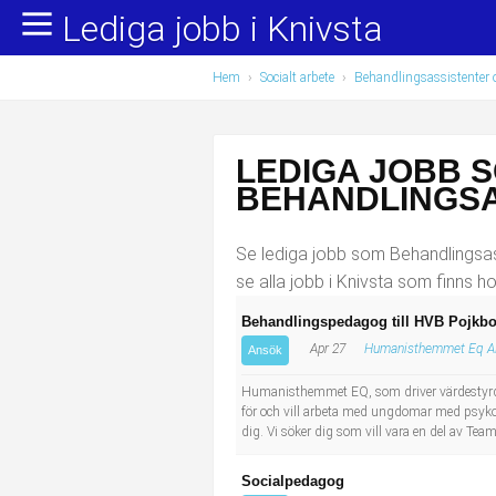
Lediga jobb i Knivsta
Yrkesområden
Populära jobb
Hem
›
Socialt arbete
›
Behandlingsassistenter o
Administration, ekonomi, juridik
Undersköterska, hemtjänst och äldreboende
Bygg och anläggning
Städare/Lokalvårdare
LEDIGA JOBB 
Chefer och verksamhetsledare
Barnskötare
BEHANDLINGSA
Data/IT
Lärare i förskola/Förskollärare
Se lediga jobb som Behandlingsass
se alla jobb i Knivsta som finns h
Försäljning, inköp, marknadsföring
Lagerarbetare
Behandlingspedagog till HVB Pojkb
Apr 27
Humanisthemmet Eq A
Hantverksyrken
Bussförare/Busschaufför
Ansök
Humanisthemmet EQ, som driver värdestyr
Hotell, restaurang, storhushåll
Elevassistent
för och vill arbeta med ungdomar med psykoso
dig. Vi söker dig som vill vara en del av Team
Hälso- och sjukvård
Personlig assistent
Socialpedagog