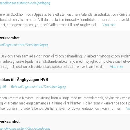
handlingsassistent/Socialpedagog
mellan Stockholm och Uppsala, bara ett stenkast från Arlanda, är attraktivt och Knivsta 
 storstad och vilsam natur. Vill du arbeta i en innovativ framtidskommun där du utveck
et, engagemang och tydlighet? Välkommen till oss! Ängbyskol...
Visa mer
-verksamhet
ndlingsassistent/Socialpedagog
19 och är en samlad aktör inom vård och behandling. Vi arbetar metodiskt och evidens
m arbetsgivare erbjuder vi en stöttande arbetsmiljö med möjlighet till professionell u
ll integritet, relation och evidensbaserade arbetssätt i en verksamhet dä...
Visa mer
sökes till Ängbyvägen HVB
lj AB
Behandlingsassistent/Socialpedagog
 i centrala Knvista. Inriktning barn & unga med neuropsykiatrisk, psykiatrisk och el
 Vi arbetar med engagemang i allt kring våra klienter. Rollen som vikarierande social
tser utifrån individens behov. Du har ansvar för dokumentation och kommunika...
Vi
-verksamhet
handlingsassistent/Socialpedagog