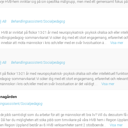
 Varje HVB-hem inriktar sig på sin specifika målgrupp, men med ett gemensamt fokus på
lj AB
Behandlingsassistent/Socialpedagog
r inriktat på flickor 13-21 år med neuropsykiatrisk- psykisk ohälsa och eller intellek
dlingspedagog- sommarvikariat Vi söker dig med ett stort engagemang, erfarenhet och 
t innebär att möta människor i kris och/eller med en svår livssituation ä...
Visa mer
lj AB
Behandlingsassistent/Socialpedagog
 flickor 13-21 år med neuropsykiatrisk- psykisk ohälsa och eller intellektuell funktion
agog- sommarvikariat Vi söker dig med ett stort engagemang, erfarenhet och relevant 
människor i kris och/eller med en svår livssituation är det väldigt ...
Visa mer
inagården
ingsassistent/Socialpedagog
de jobb samtidigt som du arbetar för att ge människor ett bra liv? Vill du dessutom få 
Då har du möjligheten att söka jobb som timvikarie på våra HVB hem i Region Upplan
tjänsten Region Uppland består av 8 HVB verksamheter samt 2 stödboende...
Visa mer