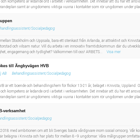
kompetens är ledande ord i arbetet i verksamheten. Det innebär att du har ett ansv
örandeplan samt är ungdomens viktiga vuxna i kontakter som rör ungdomen under plac
ruppen
handlingsassistent/Socialpedagog
mellan Stockholm och Uppsala, bara ett stenkast från Arlanda, är attraktivt och Knivsta 
 storstad och vilsam natur. Vill du arbeta i en innovativ framtidskommun där du utveck
het, engagemang och tydlighet? Välkommen till oss! ARBETS...
Visa mer
ökes till Ängbyvägen HVB
lj AB
Behandlingsassistent/Socialpedagog
 ett boende och behandlingshem för flickor 13-21 år, beläget i Knivsta, Uppland. O
kompetens är ledande ord i arbetet i verksamheten. Det innebär att du har ett ansv
örandeplan samt är ungdomens viktiga vuxna i kontakter som rör ungdomen under plac
VB-verksamhet
ndlingsassistent/Socialpedagog
018 med ambitionen om att bli Sveriges bästa vårdgivare inom social omsorg. Vår ko
 belägna i Knivsta och har plats för mellan 8–9 ungdomar. Våra målgrupper omfatta