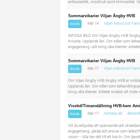
antisocialitet, missbruk samt kriminalitet.
Sommarvikarier Viljan Ängby HVB
Mar 14
Viljan Individ och Fami
Ansök
INFOGA BILD Om Viljan Ängby HVB Ängby HVB ä
Knivsta. Upplands län. Om rollen som behan
engagemang i allt kring våra klienter. Arbete
Sommarvikarier Viljan Ängby HVB
Mar 17
Viljan Individ och Fami
Ansök
Om Viljan Ängby HVB Ängby HVB är inriktat på
Upplands län. Om rollen som behandlingsped
kring våra klienter. Arbetet innebär att möta 
Visstid/Timanställning HVB-hem Am
Mar 17
Humana AB
Behandl
Ansök
Vill du erbjudas ett spännande och utvecklan
engagemang, glädje och ansvar som ledord? 
vision – Alla har rätt till ett bra liv. Om 