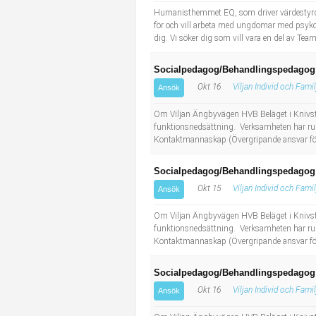
Humanisthemmet EQ, som driver värdestyr
för och vill arbeta med ungdomar med psykoso
dig. Vi söker dig som vill vara en del av Team
Socialpedagog/Behandlingspedagog 
Okt 16
Viljan Individ och Fami
Ansök
Om Viljan Ängbyvägen HVB Beläget i Knivsta
funktionsnedsättning. Verksamheten har rul
Kontaktmannaskap (Övergripande ansvar för 
Socialpedagog/Behandlingspedagog 
Okt 15
Viljan Individ och Fami
Ansök
Om Viljan Ängbyvägen HVB Beläget i Knivsta
funktionsnedsättning. Verksamheten har rul
Kontaktmannaskap (Övergripande ansvar för
Socialpedagog/Behandlingspedagog 
Okt 16
Viljan Individ och Fami
Ansök