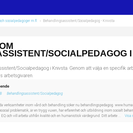
ch socialpedagoger m.fl.
›
Behandlingsassistent/Socialpedagog
- Knivsta
SOM
SSISTENT/SOCIALPEDAGOG I
istent/Socialpedagog i Knivsta. Genom att välja en specifik arb
os arbetsgivaren.
oende
B
Behandlingsassistent/Socialpedagog
da verksamheter inom vård och behandling söker nu behandlingspedagog. www.hum
cial problematik, är en trygg vuxen, har erfarenhet och utbildning inom socialt behand
 EQ och vill arbeta utifrån kvalité och en humanistisk värdegrund. Ditt arbete ...
Visa