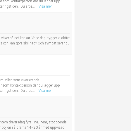
ar som kontaktperson där du lägger upp
eringstiden. Du arbe...
Visa mer
växer så det knakar. Varje dag bygger vi aktivt
las och kan göra skillnad? Och sympatiserar du
m rollen som vikarierande
ar som kontaktperson där du lägger upp
eringstiden. Du arbe...
Visa mer
ncern driver idag fyra HVB-hem, stödboende
r pojkar i åldrarna 14–20 år med uppvisad