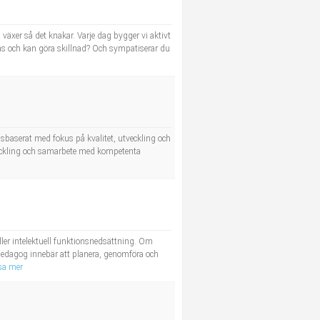
växer så det knakar. Varje dag bygger vi aktivt
las och kan göra skillnad? Och sympatiserar du
baserat med fokus på kvalitet, utveckling och
tveckling och samarbete med kompetenta
ler intelektuell funktionsnedsättning. Om
pedagog innebär att planera, genomföra och
sa mer