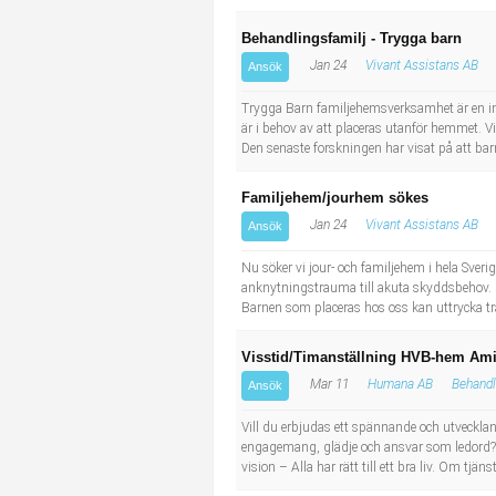
Behandlingsfamilj - Trygga barn
Jan 24
Vivant Assistans AB
Ansök
Trygga Barn familjehemsverksamhet är en i
är i behov av att placeras utanför hemmet. V
Den senaste forskningen har visat på att bar
Familjehem/jourhem sökes
Jan 24
Vivant Assistans AB
Ansök
Nu söker vi jour- och familjehem i hela Sveri
anknytningstrauma till akuta skyddsbehov. Ba
Barnen som placeras hos oss kan uttrycka trau
Visstid/Timanställning HVB-hem Am
Mar 11
Humana AB
Behandl
Ansök
Vill du erbjudas ett spännande och utvecklan
engagemang, glädje och ansvar som ledord? 
vision – Alla har rätt till ett bra liv. Om 