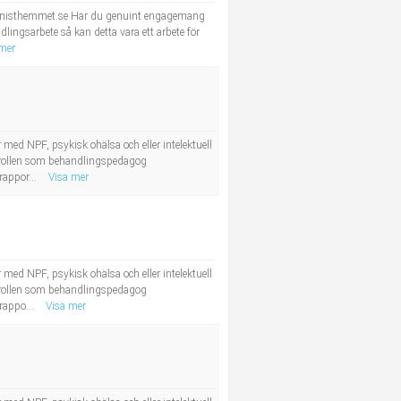
anisthemmet.se Har du genuint engagemang
lingsarbete så kan detta vara ett arbete för
 mer
ed NPF, psykisk ohälsa och eller intelektuell
m rollen som behandlingspedagog
rappor...
Visa mer
ed NPF, psykisk ohälsa och eller intelektuell
m rollen som behandlingspedagog
rappo...
Visa mer