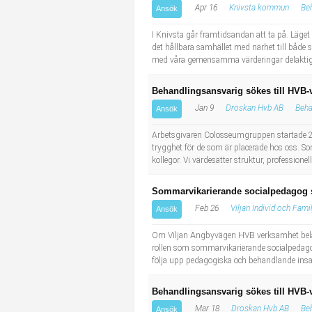
Apr 16
Knivsta kommun
Be
Ansök
Industriell tillverkning
Behandlingsassistent/Socialpedagog
I Knivsta går framtidsandan att ta på. Läget 
Installation, drift, underhåll
Tandsköterska
det hållbara samhället med närhet till både
med våra gemensamma värderingar delaktigh
Kropps- och skönhetsvård
Budbilsförare
Behandlingsansvarig sökes till HVB
Jan 9
Droskan Hvb AB
Beha
Ansök
Kultur, media, design
Tidningsbud/Tidningsdistributör
Arbetsgivaren Colosseumgruppen startade 20
Militärt arbete
Lärare i fritidshem/Fritidspedagog
trygghet för de som är placerade hos oss. So
kollegor. Vi värdesätter struktur, professione
Naturbruk
Taxiförare/Taxichaufför
Sommarvikarierande socialpedagog 
Feb 26
Viljan Individ och Fami
Ansök
Naturvetenskapligt arbete
Läkarsekreterare/Vårdadmin/Medicinsk sekreterare
Om Viljan Ängbyvägen HVB verksamhet belägen
rollen som sommarvikarierande socialpedagog
Pedagogiskt arbete
Lastbilsförare m.fl.
följa upp pedagogiska och behandlande insa
Sanering och renhållning
Fastighetsskötare
Behandlingsansvarig sökes till HVB
Mar 18
Droskan Hvb AB
Be
Ansök