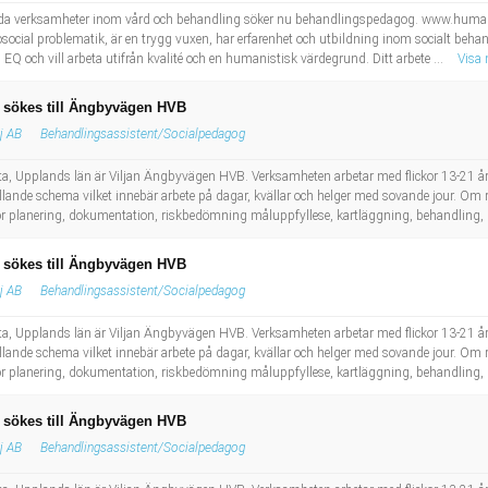
da verksamheter inom vård och behandling söker nu behandlingspedagog. www.hum
cial problematik, är en trygg vuxen, har erfarenhet och utbildning inom socialt behand
 EQ och vill arbeta utifrån kvalité och en humanistisk värdegrund. Ditt arbete ...
Visa
sökes till Ängbyvägen HVB
lj AB
Behandlingsassistent/Socialpedagog
, Upplands län är Viljan Ängbyvägen HVB. Verksamheten arbetar med flickor 13-21 år m
lande schema vilket innebär arbete på dagar, kvällar och helger med sovande jour. O
planering, dokumentation, riskbedömning måluppfyllese, kartläggning, behandling, 
sökes till Ängbyvägen HVB
lj AB
Behandlingsassistent/Socialpedagog
, Upplands län är Viljan Ängbyvägen HVB. Verksamheten arbetar med flickor 13-21 år m
lande schema vilket innebär arbete på dagar, kvällar och helger med sovande jour. O
 planering, dokumentation, riskbedömning måluppfyllese, kartläggning, behandling, 
sökes till Ängbyvägen HVB
lj AB
Behandlingsassistent/Socialpedagog