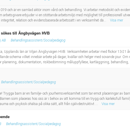
19 och är en samlad aktör inom vård och behandling. Vi arbetar metodiskt och evidens
m arbetsgivare erbjuder vi en stöttande arbetsmiljö med möjlighet till professionell u
ll integritet, relation och evidensbaserade arbetssätt i en verksamhet dä...
Visa mer
sökes till Ängbyvägen HVB
lj AB
Behandlingsassistent/Socialpedagog
, Upplands län är Viljan Ängbyvägen HVB. Verksamheten arbetar med flickor 13-21 år m
lande schema vilket innebär arbete på dagar, kvällar och helger med sovande jour. O
planering, dokumentation, riskbedömning måluppfyllese, kartläggning, behandling, 
Behandlingsassistent/Socialpedagog
ge! Trygga barn är en familje- och jourhemsverksamhet som tar emot placeringar av barn ut
rnen som placeras hos oss är i behov av att komma till en trygg och kärleksfull familj
ma och psykisk ohälsa på olika sätt, allt från självdestruktivt ...
Visa mer
oende
B
Behandlingsassistent/Socialpedagog