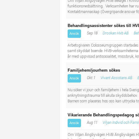
Om Viljan Ängbyvägen HVB Beläget i Knivsta
funktionsnedsättning. Verksamheten har rul
Kontaktmannaskap (Övergripande ansvar för
Behandlingsassistenter sökes till H
Sep 18
Droskan Hvb AB
Beh
Ansök
Arbetsgivaren Colosseumgruppen startades 2
samt skyddat boende. HVB-verksamheterna är
år med uppvisad antisocialitet, missbruk, kri
Familjehem/jourhem sökes
Okt 1
Vivant Assistans AB
Ansök
Nu söker vi jour- och familjehem i hela Sveri
anknytningstrauma till akuta skyddsbehov. Ba
Barnen som placeras hos oss kan uttrycka trau
Vikarierande Behandlingspedagog s
Aug 11
Viljan Individ och Fami
Ansök
Om Viljan Ängbyvägen HVB Ängbyvägen HVB är