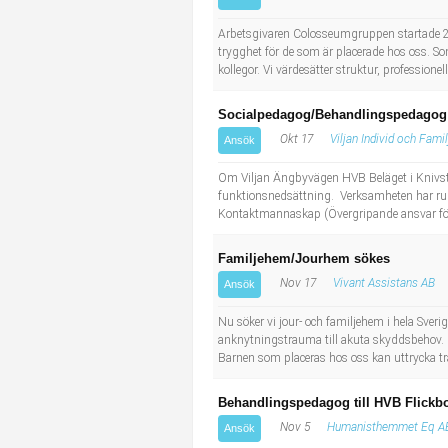
Socialt arbete
Informatör/Kommunikatör
Arbetsgivaren Colosseumgruppen startade 20
trygghet för de som är placerade hos oss. So
Säkerhetsarbete
Brevbärare
kollegor. Vi värdesätter struktur, professione
Tekniskt arbete
Sjuksköterska, grundutbildad
Socialpedagog/Behandlingspedagog 
Okt 17
Viljan Individ och Fami
Ansök
Transport
Kock, storhushåll
Om Viljan Ängbyvägen HVB Beläget i Knivsta
funktionsnedsättning. Verksamheten har rul
Undersköterska, vård- o specialavd. o mottagning
Kontaktmannaskap (Övergripande ansvar för 
Bibliotekarie
Familjehem/Jourhem sökes
Nov 17
Vivant Assistans AB
Ansök
Administrativ assistent
Nu söker vi jour- och familjehem i hela Sveri
anknytningstrauma till akuta skyddsbehov. Ba
Lärare i gymnasiet
Barnen som placeras hos oss kan uttrycka trau
Behandlingspedagog till HVB Flickb
Nov 5
Humanisthemmet Eq A
Ansök