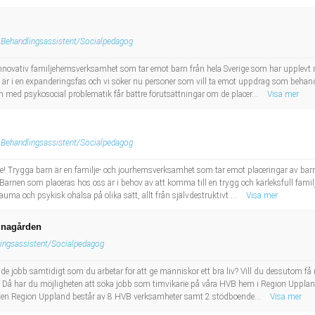
Behandlingsassistent/Socialpedagog
nnovativ familjehemsverksamhet som tar emot barn från hela Sverige som har upplevt
i är i en expanderingsfas och vi söker nu personer som vill ta emot uppdrag som behand
n med psykosocial problematik får bättre förutsättningar om de placer...
Visa mer
Behandlingsassistent/Socialpedagog
ge! Trygga barn är en familje- och jourhemsverksamhet som tar emot placeringar av barn ut
rnen som placeras hos oss är i behov av att komma till en trygg och kärleksfull familj
ma och psykisk ohälsa på olika sätt, allt från självdestruktivt ...
Visa mer
inagården
ingsassistent/Socialpedagog
de jobb samtidigt som du arbetar för att ge människor ett bra liv? Vill du dessutom få 
Då har du möjligheten att söka jobb som timvikarie på våra HVB hem i Region Upplan
tjänsten Region Uppland består av 8 HVB verksamheter samt 2 stödboende...
Visa mer