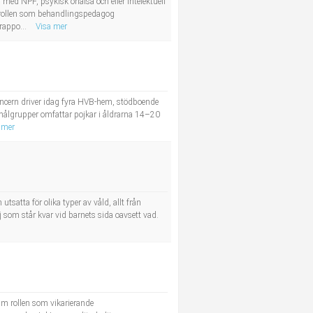
ed NPF, psykisk ohälsa och eller intelektuell
m rollen som behandlingspedagog
rappo...
Visa mer
ncern driver idag fyra HVB-hem, stödboende
målgrupper omfattar pojkar i åldrarna 14–20
 mer
satta för olika typer av våld, allt från
 som står kvar vid barnets sida oavsett vad.
m rollen som vikarierande