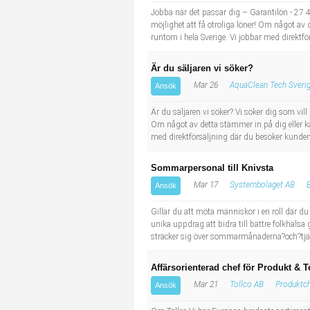
Jobba när det passar dig – Garantilön - 27 450k
möjlighet att få otroliga löner! Om något av d
runtom i hela Sverige. Vi jobbar med direktf
Är du säljaren vi söker?
Mar 26
AquaClean Tech Sveri
Ansök
Är du säljaren vi söker? Vi söker dig som vill u
Om något av detta stämmer in på dig eller kans
med direktförsäljning där du besöker kunden 
Sommarpersonal till Knivsta
Mar 17
Systembolaget AB
Ansök
Gillar du att möta människor i en roll där du
unika uppdrag att bidra till bättre folkhäls
sträcker sig över sommarmånaderna?och?tjäns
Affärsorienterad chef för Produkt & T
Mar 21
Tollco AB
Produktch
Ansök