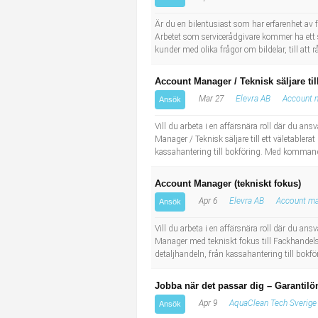
Socialt arbete
Informatör/Kommunikatör
Är du en bilentusiast som har erfarenhet av 
Arbetet som servicerådgivare kommer ha ett
Säkerhetsarbete
Brevbärare
kunder med olika frågor om bildelar, till att
Tekniskt arbete
Sjuksköterska, grundutbildad
Account Manager / Teknisk säljare til
Mar 27
Elevra AB
Account 
Ansök
Transport
Kock, storhushåll
Vill du arbeta i en affärsnära roll där du a
Manager / Teknisk säljare till ett väletabler
Undersköterska, vård- o specialavd. o mottagning
kassahantering till bokföring. Med kommande
Bibliotekarie
Account Manager (tekniskt fokus)
Apr 6
Elevra AB
Account m
Ansök
Administrativ assistent
Vill du arbeta i en affärsnära roll där du a
Manager med tekniskt fokus till Fackhandels
Lärare i gymnasiet
detaljhandeln, från kassahantering till bok
Jobba när det passar dig – Garantilön
Apr 9
AquaClean Tech Sverige
Ansök