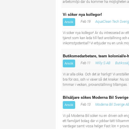
arbetsmiljö där du kommer ha möjligheten att u
Vi söker nya kollegor!
Feb 19
AquaClean Tech Sveri
Ansök
Vi söker nya kollegor! Är du intresserad av e
tjänst som kan leda till fast anställning oc
inkomstpotential? Vi erbjuder nu en unik möjli
Butiksmedarbetare, team kolonial/e-h
Feb 11
Willy:S AB
Butikssäl
Ansök
Vi är alla olika. Och det är härligt! Vi anstä
bra för oss, och vi växer så det knakar. Nu s
timmar i veckan, provanställning tillämpas. 
Bilsäljare sökes Moderna Bil Sverig
Feb 13
Moderna Bil Sverige A
Ansök
Vi på Moderna Bil söker nu en driven och eng
ett familjärt bolag där vi jobbar tätt tillsa
vardagar samt vissa helger Fast lön + provi