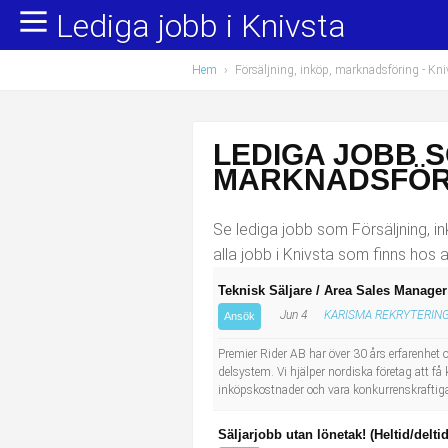
Lediga jobb i Knivsta
Yrkesområden
Populära jobb
Hem
›
Försäljning, inköp, marknadsföring
- Kni
Administration, ekonomi, juridik
Undersköterska, hemtjänst och äldreboende
Bygg och anläggning
Städare/Lokalvårdare
LEDIGA JOBB S
Chefer och verksamhetsledare
Barnskötare
MARKNADSFÖRI
Data/IT
Lärare i förskola/Förskollärare
Se lediga jobb som Försäljning, in
alla jobb i Knivsta som finns hos 
Försäljning, inköp, marknadsföring
Lagerarbetare
Teknisk Säljare / Area Sales Manager
Jun 4
KARISMA REKRYTERING
Hantverksyrken
Bussförare/Busschaufför
Ansök
Premier Rider AB har över 30 års erfarenhet o
Hotell, restaurang, storhushåll
Elevassistent
delsystem. Vi hjälper nordiska företag att få 
inköpskostnader och vara konkurrenskraftiga
Hälso- och sjukvård
Personlig assistent
Säljarjobb utan lönetak! (Heltid/delti