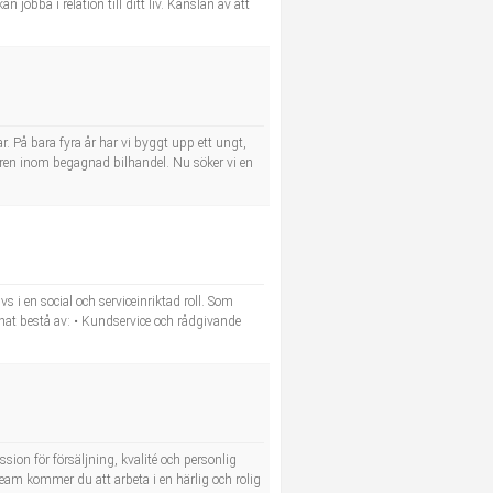
obba i relation till ditt liv. Känslan av att
. På bara fyra år har vi byggt upp ett ungt,
ren inom begagnad bilhandel. Nu söker vi en
s i en social och serviceinriktad roll. Som
nat bestå av: • Kundservice och rådgivande
sion för försäljning, kvalité och personlig
eam kommer du att arbeta i en härlig och rolig