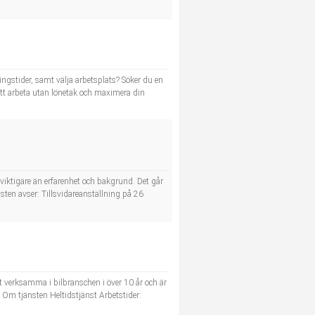
ingstider, samt välja arbetsplats? Söker du en
 att arbeta utan lönetak och maximera din
et viktigare än erfarenhet och bakgrund. Det går
nsten avser: Tillsvidareanställning på 26
it verksamma i bilbranschen i över 10 år och är
. Om tjänsten Heltidstjänst Arbetstider: