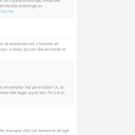
rån trycksatta ledningar, avlopp eller
satt ska leda utvecklingen av
Visa mer
 de senaste åren och vi fortsätter att
sdjur. Vi älskar djur och våra kärnvärden är
fler servicehjältar. Vad gör en sådan? Jo, du
nen eller lägger upp en korv. För vi är en
efter dina egna villkor och bestämma ditt eget