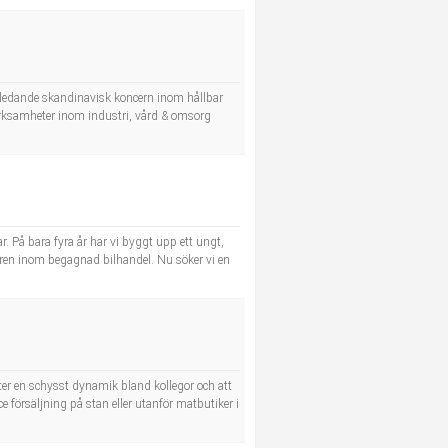
n ledande skandinavisk koncern inom hållbar
t verksamheter inom industri, vård & omsorg
. På bara fyra år har vi byggt upp ett ungt,
ren inom begagnad bilhandel. Nu söker vi en
tter en schysst dynamik bland kollegor och att
försäljning på stan eller utanför matbutiker i