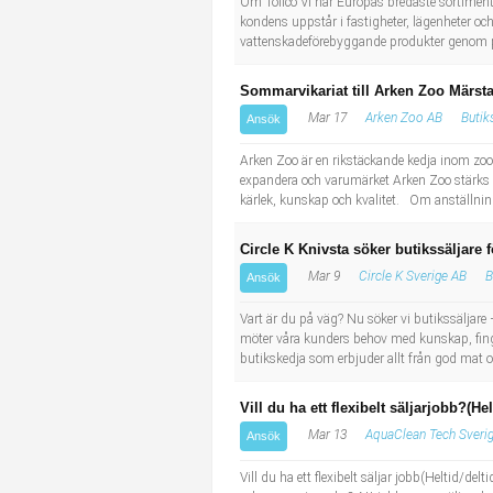
Om Tollco Vi har Europas bredaste sortiment
kondens uppstår i fastigheter, lägenheter och 
vattenskadeförebyggande produkter genom prod
Sommarvikariat till Arken Zoo Märst
Mar 17
Arken Zoo AB
Butik
Ansök
Arken Zoo är en rikstäckande kedja inom zoob
expandera och varumärket Arken Zoo stärks kon
kärlek, kunskap och kvalitet. Om anställnin
Circle K Knivsta söker butikssäljare 
Mar 9
Circle K Sverige AB
B
Ansök
Vart är du på väg? Nu söker vi butikssäljare – 
möter våra kunders behov med kunskap, finger
butikskedja som erbjuder allt från god mat och
Vill du ha ett flexibelt säljarjobb?(He
Mar 13
AquaClean Tech Sveri
Ansök
Vill du ha ett flexibelt säljar jobb(Heltid/d