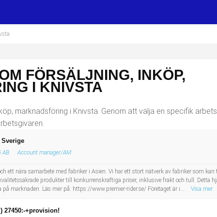
vsta
OM FÖRSÄLJNING, INKÖP,
NG I KNIVSTA
köp, marknadsföring i Knivsta. Genom att välja en specifik arbets
arbetsgivaren.
 Sverige
 AB
Account manager/AM
ch ett nära samarbete med fabriker i Asien. Vi har ett stort nätverk av fabriker som kan 
kvalitetssäkrade produkter till konkurrenskraftiga priser, inklusive frakt och tull. Detta 
 på marknaden. Läs mer på: https://www.premier-rider.se/ Företaget är i...
Visa mer
d) 27450:-+provision!