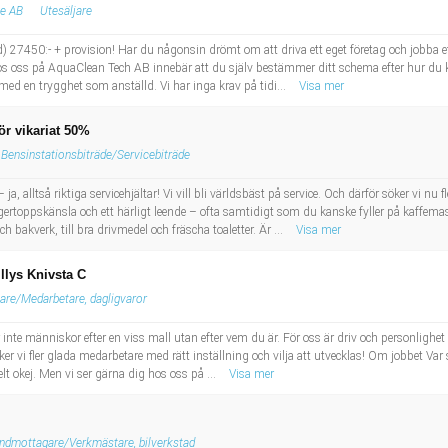
ge AB
Utesäljare
eltid) 27450:- + provision! Har du någonsin drömt om att driva ett eget företag och jobba 
s oss på AquaClean Tech AB innebär att du själv bestämmer ditt schema efter hur du kan j
 med en trygghet som anställd. Vi har inga krav på tidi...
Visa mer
ör vikariat 50%
Bensinstationsbiträde/Servicebiträde
ja, alltså riktiga servicehjältar! Vi vill bli världsbäst på service. Och därför söker vi nu 
toppskänsla och ett härligt leende – ofta samtidigt som du kanske fyller på kaffemaski
 bakverk, till bra drivmedel och fräscha toaletter. Är ...
Visa mer
llys Knivsta C
jare/Medarbetare, dagligvaror
ller inte människor efter en viss mall utan efter vem du är. För oss är driv och personligh
ker vi fler glada medarbetare med rätt inställning och vilja att utvecklas! Om jobbet Var
elt okej. Men vi ser gärna dig hos oss på ...
Visa mer
ndmottagare/Verkmästare, bilverkstad