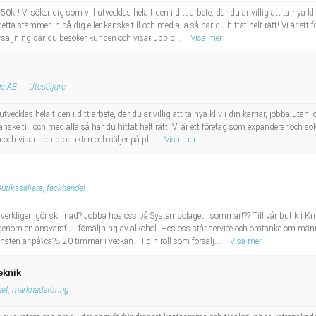
r! Vi söker dig som vill utvecklas hela tiden i ditt arbete, där du är villig att ta nya kl
etta stämmer in på dig eller kanske till och med alla så har du hittat helt rätt! Vi är et
örsäljning där du besöker kunden och visar upp p...
Visa mer
ge AB
Utesäljare
tvecklas hela tiden i ditt arbete, där du är villig att ta nya kliv i din karriär, jobba utan 
ke till och med alla så har du hittat helt rätt! Vi är ett företag som expanderar och sök
och visar upp produkten och säljer på pl...
Visa mer
Butikssäljare, fackhandel
 verkligen gör skillnad? Jobba hos oss på Systembolaget i sommar!?? Till vår butik i Kni
a genom en ansvarsfull försäljning av alkohol. Hos oss står service och omtanke om männ
ten är på?ca?8-20 timmar i veckan. I din roll som försälj...
Visa mer
eknik
ef, marknadsföring