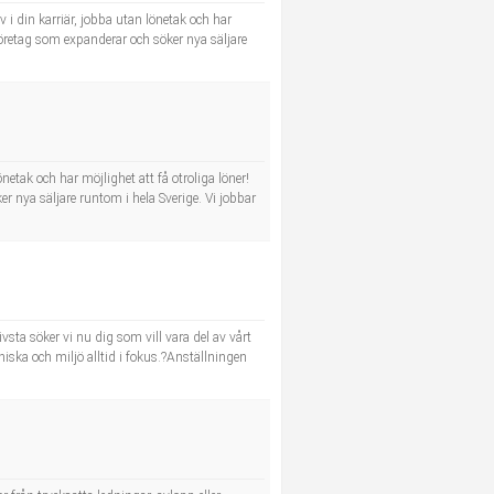
iv i din karriär, jobba utan lönetak och har
t företag som expanderar och söker nya säljare
lönetak och har möjlighet att få otroliga löner!
er nya säljare runtom i hela Sverige. Vi jobbar
vsta söker vi nu dig som vill vara del av vårt
iska och miljö alltid i fokus.?Anställningen