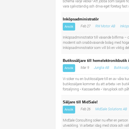
schema varje vecka? Att jobba som säljare ho
vara självständig och driva eget företag fast
Inköpsadministratör
Feb 27
RW Motor AB
Inköp
Ansök
Inköpsadministratör till växande bilfirma – 
modernt och snabbväxande bolag med höga am
Inköpsadministratör som vill bli en viktig de
Butikssäljare till hemelektronikbutik 
Mar 9
Junglia AB
Butikssälj
Ansök
Vi söker nu en butikssäljare till en av våra k
butikssäljare kommer du att arbeta i en buti
försäljning • Kassaarbete • Varuplock och påf
Säljare till MidSale!
Feb 26
MidSale Solutions AB
Ansök
MidSale Consulting söker nu efter en person s
utveckling. Vi arbetar idag med stora och vä