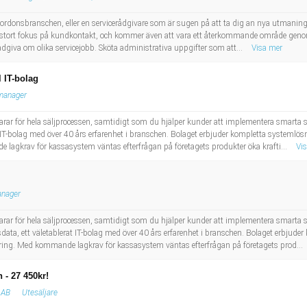
fordonsbranschen, eller en servicerådgivare som är sugen på att ta dig an nya utmaning
 stort fokus på kundkontakt, och kommer även att vara ett återkommande område genom 
 rådgiva om olika servicejobb. Sköta administrativa uppgifter som att...
Visa mer
l IT-bolag
manager
nsvarar för hela säljprocessen, samtidigt som du hjälper kunder att implementera smart
at IT-bolag med över 40 års erfarenhet i branschen. Bolaget erbjuder kompletta systemlö
 lagkrav för kassasystem väntas efterfrågan på företagets produkter öka krafti...
Vi
anager
nsvarar för hela säljprocessen, samtidigt som du hjälper kunder att implementera smarta
data, ett väletablerat IT-bolag med över 40 års erfarenhet i branschen. Bolaget erbjud
föring. Med kommande lagkrav för kassasystem väntas efterfrågan på företagets prod...
 - 27 450kr!
 AB
Utesäljare