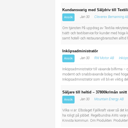
Kundansvarig med Säljdriv till Textil
Jan 30
Cleverex Bemanning A
Ansök
Om tjänsten På uppdrag av Textilia rekryter
tvätt- och textilservice för kunder med höga 
samt hotell- och restaurangbranschen alltid har
Inköpsadministratör
Jan 30
RW Motor AB
Inköp
Ansök
Inköpsadministratör till växande bilfirma – 
modernt och snabbväxande bolag med höga am
Inköpsadministratör som vill bli en viktig de
Säljare till heltid – 37800kr/mån snit
Jan 30
Mountain Energy AB
Ansök
Vilka vi är: Elbolaget Fjällkraft växer så d
ha roligt på jobbet. Regelbundna AWs varje m
Knivsta kommun. Om Produkten: Produkten du