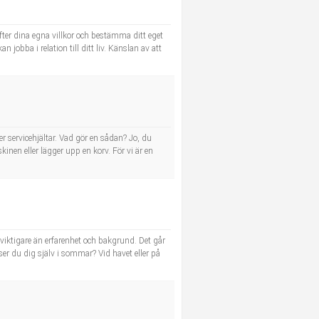
efter dina egna villkor och bestämma ditt eget
obba i relation till ditt liv. Känslan av att
fler servicehjältar. Vad gör en sådan? Jo, du
nen eller lägger upp en korv. För vi är en
et viktigare än erfarenhet och bakgrund. Det går
 ser du dig själv i sommar? Vid havet eller på