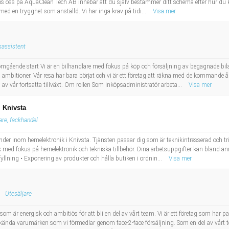
s oss på AquaClean Tech AB innebär att du själv bestämmer ditt schema efter hur du kan j
 med en trygghet som anställd. Vi har inga krav på tidi...
Visa mer
sassistent
omgående start Vi är en bilhandlare med fokus på köp och försäljning av begagnade bilar
bitioner. Vår resa har bara börjat och vi är ett företag att räkna med de kommande å
l av vår fortsatta tillväxt. Om rollen Som inköpsadministratör arbeta...
Visa mer
i Knivsta
are, fackhandel
under inom hemelektronik i Knivsta. Tjänsten passar dig som är teknikintresserad och triv
k med fokus på hemelektronik och tekniska tillbehör. Dina arbetsuppgifter kan bland an
yllning • Exponering av produkter och hålla butiken i ordnin...
Visa mer
Utesäljare
om är energisk och ambitiös för att bli en del av vårt team. Vi är ett företag som har pas
lkända varumärken som vi förmedlar genom face-2-face försäljning. Som en del av vårt t