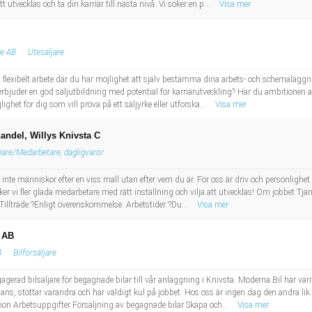
tvecklas och ta din karriär till nästa nivå. Vi söker en p...
Visa mer
ge AB
Utesäljare
tt flexibelt arbete där du har möjlighet att själv bestämma dina arbets- och schemaläggn
h erbjuder en god säljutbildning med potential för karriärutveckling? Har du ambitionen
ghet för dig som vill pröva på ett säljyrke eller utforska...
Visa mer
andel, Willys Knivsta C
jare/Medarbetare, dagligvaror
ller inte människor efter en viss mall utan efter vem du är. För oss är driv och personligh
öker vi fler glada medarbetare med rätt inställning och vilja att utvecklas! Om jobbet Tjä
Tillträde:?Enligt överenskommelse. Arbetstider:?Du...
Visa mer
e AB
B
Bilförsäljare
agerad bilsäljare för begagnade bilar till vår anläggning i Knivsta. Moderna Bil har var
mmans, stöttar varandra och har väldigt kul på jobbet. Hos oss är ingen dag den andra lik
sion Arbetsuppgifter Försäljning av begagnade bilar Skapa och...
Visa mer