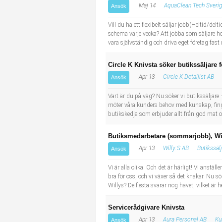
Maj 14
AquaClean Tech Sveri
Ansök
Industriell tillverkning
Behandlingsassistent/Socialpedagog
Vill du ha ett flexibelt säljar jobb(Heltid/d
Installation, drift, underhåll
Tandsköterska
schema varje vecka? Att jobba som säljare ho
vara självständig och driva eget företag fast
Kropps- och skönhetsvård
Budbilsförare
Circle K Knivsta söker butikssäljare f
Apr 13
Circle K Detaljist AB
Ansök
Kultur, media, design
Tidningsbud/Tidningsdistributör
Vart är du på väg? Nu söker vi butikssäljare – 
Militärt arbete
Lärare i fritidshem/Fritidspedagog
möter våra kunders behov med kunskap, finger
butikskedja som erbjuder allt från god mat och
Naturbruk
Taxiförare/Taxichaufför
Butiksmedarbetare (sommarjobb), Wi
Apr 13
Willy:S AB
Butikssäl
Ansök
Naturvetenskapligt arbete
Läkarsekreterare/Vårdadmin/Medicinsk sekreterare
Vi är alla olika. Och det är härligt! Vi anstä
bra för oss, och vi växer så det knakar. Nu sö
Pedagogiskt arbete
Lastbilsförare m.fl.
Willys? De flesta svarar nog havet, vilket är h
Sanering och renhållning
Fastighetsskötare
Servicerådgivare Knivsta
Apr 13
Aura Personal AB
Ku
Ansök