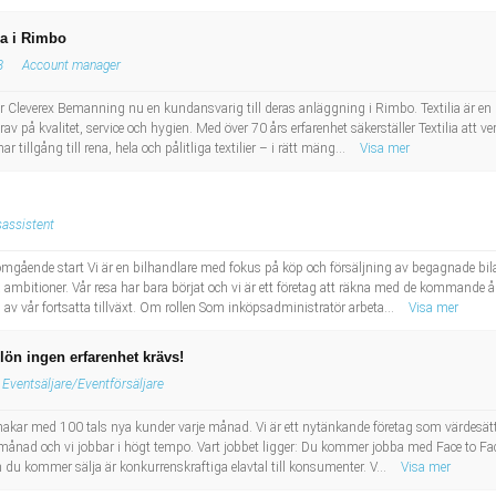
ia i Rimbo
B
Account manager
ar Cleverex Bemanning nu en kundansvarig till deras anläggning i Rimbo. Textilia är e
krav på kvalitet, service och hygien. Med över 70 års erfarenhet säkerställer Textilia at
 tillgång till rena, hela och pålitliga textilier – i rätt mäng...
Visa mer
sassistent
omgående start Vi är en bilhandlare med fokus på köp och försäljning av begagnade bilar
bitioner. Vår resa har bara börjat och vi är ett företag att räkna med de kommande å
l av vår fortsatta tillväxt. Om rollen Som inköpsadministratör arbeta...
Visa mer
t lön ingen erfarenhet krävs!
Eventsäljare/Eventförsäljare
et knakar med 100 tals nya kunder varje månad. Vi är ett nytänkande företag som värdesä
ånad och vi jobbar i högt tempo. Vart jobbet ligger: Du kommer jobba med Face to Face 
 kommer sälja är konkurrenskraftiga elavtal till konsumenter. V...
Visa mer