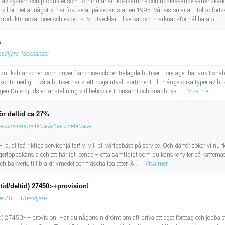
 av system och produkter som förhindrar att kostsamma och tidskrävande vattenskador f
villor. Det är något vi har fokuserat på sedan starten 1995. Vår vision är att Tollco fort
uktinnovationer och expertis. Vi utvecklar, tillverkar och marknadsför hållbara o...
a
ssäljare, fackhandel
utiksbranschen som driver franchise och centralägda butiker. Företaget har vuxit snabbt
tinuerligt. I våra butiker har vi ett noga utvalt sortiment till många olika typer av hu
gen Du erbjuds en anställning vid behov i ett lönsamt och snabbt vä...
Visa mer
för deltid ca 27%
ensinstationsbiträde/Servicebiträde
ja, alltså riktiga servicehjältar! Vi vill bli världsbäst på service. Och därför söker vi nu 
toppskänsla och ett härligt leende – ofta samtidigt som du kanske fyller på kaffemaski
 bakverk, till bra drivmedel och fräscha toaletter. Ä...
Visa mer
ltid/deltid) 27450:-+provision!
ge AB
Utesäljare
eltid) 27450:- + provision! Har du någonsin drömt om att driva ett eget företag och jobba 