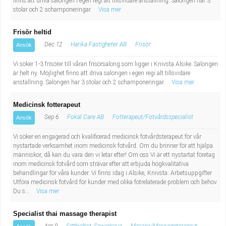
finns att driva salongen i egen regi alt tillsvidare anställning. Salongen har 3
Fastighetsskötare
Socialt arbete
stolar och 2 schamponeringar.
Visa mer
Informatör/Kommunikatör
Säkerhetsarbete
Frisör heltid
Dec 12
Harika Fastigheter AB
Frisör
Ansök
Brevbärare
Tekniskt arbete
Vi söker 1-3 frisörer till våran frisörsalong som ligger i Knivsta Alsike. Salongen
är helt ny. Möjlighet finns att driva salongen i egen regi alt tillsvidare
Sjuksköterska, grundutbildad
Transport
anställning. Salongen har 3 stolar och 2 schamponeringar.
Visa mer
Kock, storhushåll
Medicinsk fotterapeut
Sep 6
Fokal Care AB
Fotterapeut/Fotvårdsspecialist
Ansök
Undersköterska, vård- o specialavd. o mottagning
Vi söker en engagerad och kvalificerad medicinsk fotvårdsterapeut för vår
nystartade verksamhet inom medicinsk fotvård. Om du brinner för att hjälpa
Bibliotekarie
människor, då kan du vara den vi letar efter! Om oss Vi är ett nystartat företag
inom medicinsk fotvård som strävar efter att erbjuda högkvalitativa
behandlingar för våra kunder. Vi finns idag i Alsike, Knivsta. Arbetsuppgifter
Administrativ assistent
Utföra medicinsk fotvård för kunder med olika fotrelaterade problem och behov.
Du s...
Visa mer
Lärare i gymnasiet
Specialist thai massage therapist