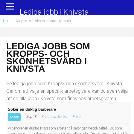
Yrkesområden
Populära jobb
Lediga jobb i Knivsta
Hem
›
Kropps- och skönhetsvård
- Knivsta
Administration, ekonomi, juridik
Undersköterska, hemtjänst och äldreboende
Bygg och anläggning
Städare/Lokalvårdare
LEDIGA JOBB SOM
KROPPS- OCH
Chefer och verksamhetsledare
Barnskötare
SKÖNHETSVÅRD I
Data/IT
Lärare i förskola/Förskollärare
KNIVSTA
Försäljning, inköp, marknadsföring
Lagerarbetare
Se lediga jobb som Kropps- och skönhetsvård i Knivsta.
Genom att välja en specifik arbetsgivare kan du även välja
Hantverksyrken
Bussförare/Busschaufför
att se alla jobb i Knivsta som finns hos arbetsgivaren.
Söker en duktig barberare
Hotell, restaurang, storhushåll
Elevassistent
Sep 18
Knifetown barber
Frisör
Ansök
Hälso- och sjukvård
Personlig assistent
Vi behöver en duktig frisör som arbetar på salongen heltid/deltid . Du som
söker ska vara positiv, stresstålig och gilla att arbeta . Du ska även tycka det är