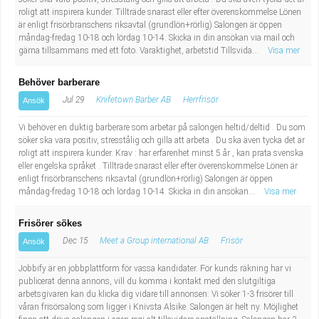
Industriell tillverkning
Behandlingsassistent/Socialpedagog
roligt att inspirera kunder. Tillträde snarast eller efter överenskommelse Lönen
är enligt frisörbranschens riksavtal (grundlön+rörlig) Salongen är öppen
måndag-fredag 10-18 och lördag 10-14. Skicka in din ansökan via mail och
Installation, drift, underhåll
Tandsköterska
gärna tillsammans med ett foto. Varaktighet, arbetstid Tillsvida...
Visa mer
Kropps- och skönhetsvård
Budbilsförare
Behöver barberare
Jul 29
Knifetown Barber AB
Herrfrisör
Ansök
Kultur, media, design
Tidningsbud/Tidningsdistributör
Vi behöver en duktig barberare som arbetar på salongen heltid/deltid . Du som
söker ska vara positiv, stresstålig och gilla att arbeta . Du ska även tycka det är
Militärt arbete
Lärare i fritidshem/Fritidspedagog
roligt att inspirera kunder. Krav : har erfarenhet minst 5 år , kan prata svenska
eller engelska språket . Tillträde snarast eller efter överenskommelse Lönen är
enligt frisörbranschens riksavtal (grundlön+rörlig) Salongen är öppen
Naturbruk
Taxiförare/Taxichaufför
måndag-fredag 10-18 och lördag 10-14. Skicka in din ansökan...
Visa mer
Naturvetenskapligt arbete
Läkarsekreterare/Vårdadmin/Medicinsk
Frisörer sökes
Dec 15
Meet a Group international AB
Frisör
Ansök
sekreterare
Pedagogiskt arbete
Jobbify är en jobbplattform för vassa kandidater. För kunds räkning har vi
publicerat denna annons, vill du komma i kontakt med den slutgiltiga
Lastbilsförare m.fl.
Sanering och renhållning
arbetsgivaren kan du klicka dig vidare till annonsen: Vi söker 1-3 frisörer till
våran frisörsalong som ligger i Knivsta Alsike. Salongen är helt ny. Möjlighet