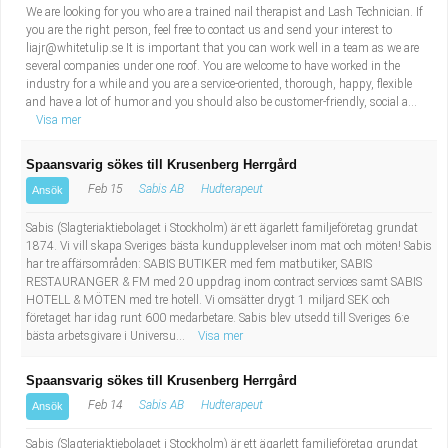
We are looking for you who are a trained nail therapist and Lash Technician. If
you are the right person, feel free to contact us and send your interest to
liajr@whitetulip.se
It is important that you can work well in a team as we are
several companies under one roof. You are welcome to have worked in the
industry for a while and you are a service-oriented, thorough, happy, flexible
and have a lot of humor and you should also be customer-friendly, social a...
Visa mer
Spaansvarig sökes till Krusenberg Herrgård
Feb 15
Sabis AB
Hudterapeut
Ansök
Sabis (Slagteriaktiebolaget i Stockholm) är ett ägarlett familjeföretag grundat
1874. Vi vill skapa Sveriges bästa kundupplevelser inom mat och möten! Sabis
har tre affärsområden: SABIS BUTIKER med fem matbutiker, SABIS
RESTAURANGER & FM med 20 uppdrag inom contract services samt SABIS
HOTELL & MÖTEN med tre hotell. Vi omsätter drygt 1 miljard SEK och
företaget har idag runt 600 medarbetare. Sabis blev utsedd till Sveriges 6:e
bästa arbetsgivare i Universu...
Visa mer
Spaansvarig sökes till Krusenberg Herrgård
Feb 14
Sabis AB
Hudterapeut
Ansök
Sabis (Slagteriaktiebolaget i Stockholm) är ett ägarlett familjeföretag grundat