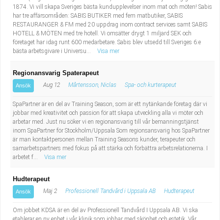
1874. Vi vill skapa Sveriges bästa kundupplevelser inom mat och möten! Sabis
har tre affärsområden: SABIS BUTIKER med fem matbutiker, SABIS
RESTAURANGER & FM med 20 uppdrag inom contract services samt SABIS
HOTELL & MÖTEN med tre hotell. Vi omsätter drygt 1 miljard SEK och
företaget har idag runt 600 medarbetare. Sabis blev utsedd till Sveriges 6:e
bästa arbetsgivare i Universu...
Visa mer
Regionansvarig Spaterapeut
Aug 12
Mårtensson, Niclas
Spa- och kurterapeut
Ansök
SpaPartner är en del av Training Season, som är ett nytänkande företag där vi
jobbar med kreativitet och passion för att skapa utveckling alla vi möter och
arbetar med. Just nu söker vi en regionansvarig till vår bemanningstjänst
inom SpaPartner för Stockholm/Uppsala Som regionsansvarig hos SpaPartner
är man kontaktpersonen mellan Training Seasons kunder, terapeuter och
samarbetspartners med fokus på att stärka och förbättra arbetsrelationerna. I
arbetet f...
Visa mer
Hudterapeut
Maj 2
Professionell Tandvård i Uppsala AB
Hudterapeut
Ansök
Om jobbet KDSA är en del av Professionell Tandvård I Uppsala AB. Vi ska
etablerar en ny enhet i vår klinik som jobbar med skönhet och estetik. Vår