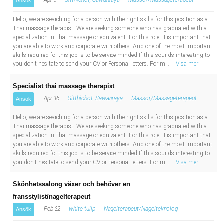
Apr 9
Sitthichot, Sawanraya
Massör/Massageterapeut
Ansök
Hello, we are searching for a person with the right skills for this position as a
Thai massage therapist. We are seeking someone who has graduated with a
specialization in Thai massage or equivalent. For this role, it is important that
you are able to work and corporate with others. And one of the most important
skills required for this job is to be service-minded If this sounds interesting to
you don't hesitate to send your CV or Personal letters. For m...
Visa mer
Specialist thai massage therapist
Apr 16
Sitthichot, Sawanraya
Massör/Massageterapeut
Ansök
Hello, we are searching for a person with the right skills for this position as a
Thai massage therapist. We are seeking someone who has graduated with a
specialization in Thai massage or equivalent. For this role, it is important that
you are able to work and corporate with others. And one of the most important
skills required for this job is to be service-minded If this sounds interesting to
you don't hesitate to send your CV or Personal letters. For m...
Visa mer
Skönhetssalong växer och behöver en
fransstylist/nagelterapeut
Feb 22
white tulip
Nagelterapeut/Nagelteknolog
Ansök