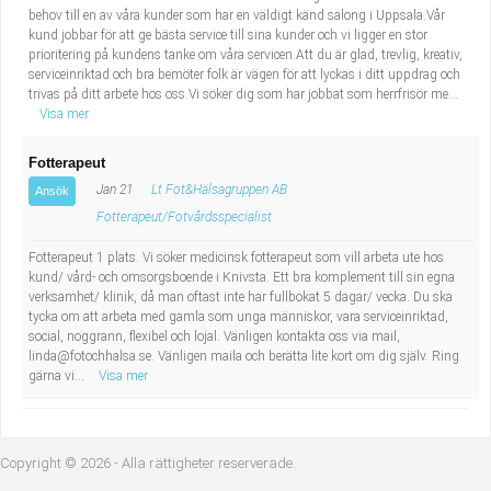
behov till en av våra kunder som har en väldigt känd salong i Uppsala.Vår
kund jobbar för att ge bästa service till sina kunder och vi ligger en stor
prioritering på kundens tanke om våra servicen.Att du är glad, trevlig, kreativ,
serviceinriktad och bra bemöter folk är vägen för att lyckas i ditt uppdrag och
trivas på ditt arbete hos oss.Vi söker dig som har jobbat som herrfrisör me...
Visa mer
Fotterapeut
Jan 21
Lt Fot&Hälsagruppen AB
Ansök
Fotterapeut/Fotvårdsspecialist
Fotterapeut 1 plats. Vi söker medicinsk fotterapeut som vill arbeta ute hos
kund/ vård- och omsorgsboende i Knivsta. Ett bra komplement till sin egna
verksamhet/ klinik, då man oftast inte har fullbokat 5 dagar/ vecka. Du ska
tycka om att arbeta med gamla som unga människor, vara serviceinriktad,
social, noggrann, flexibel och lojal. Vänligen kontakta oss via mail,
linda@fotochhalsa.se
. Vänligen maila och berätta lite kort om dig själv. Ring
gärna vi...
Visa mer
Copyright © 2026 - Alla rättigheter reserverade.