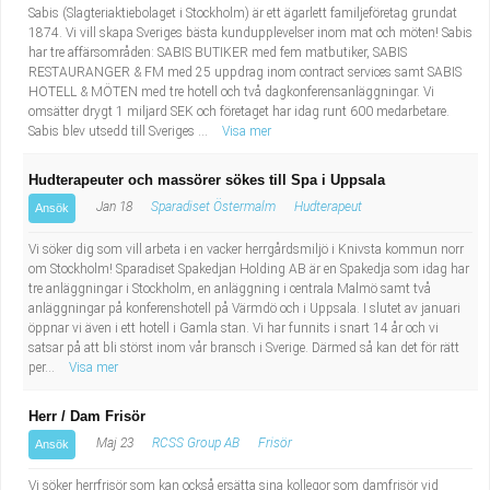
Sabis (Slagteriaktiebolaget i Stockholm) är ett ägarlett familjeföretag grundat
1874. Vi vill skapa Sveriges bästa kundupplevelser inom mat och möten! Sabis
har tre affärsområden: SABIS BUTIKER med fem matbutiker, SABIS
RESTAURANGER & FM med 25 uppdrag inom contract services samt SABIS
HOTELL & MÖTEN med tre hotell och två dagkonferensanläggningar. Vi
omsätter drygt 1 miljard SEK och företaget har idag runt 600 medarbetare.
Sabis blev utsedd till Sveriges ...
Visa mer
Hudterapeuter och massörer sökes till Spa i Uppsala
Jan 18
Sparadiset Östermalm
Hudterapeut
Ansök
Vi söker dig som vill arbeta i en vacker herrgårdsmiljö i Knivsta kommun norr
om Stockholm! Sparadiset Spakedjan Holding AB är en Spakedja som idag har
tre anläggningar i Stockholm, en anläggning i centrala Malmö samt två
anläggningar på konferenshotell på Värmdö och i Uppsala. I slutet av januari
öppnar vi även i ett hotell i Gamla stan. Vi har funnits i snart 14 år och vi
satsar på att bli störst inom vår bransch i Sverige. Därmed så kan det för rätt
per...
Visa mer
Herr / Dam Frisör
Maj 23
RCSS Group AB
Frisör
Ansök
Vi söker herrfrisör som kan också ersätta sina kollegor som damfrisör vid