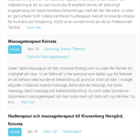
målsättning är att du som kund ska få excellent service, ett personligt
engagemang och bästa tänkbara behandlingar med det där lilla extra. Vi söker
en glad erfaren SHR Cidesco certifierad hudterapeut med ett brinnande intresse
för hudvård och försäljning. KDSA är en mindre klinik (en del av Professionell
Tandvå...
Visa mer
Massageterapeut Knivsta
Nov 10
Sporrong, Annika Therése
Ansök
Massör/Massageterapeut
Green Table Massage är ett litet nystartat företag som nu söker fler händer för
möjlighet att växa. Vi ser hellre att vi har personal som täcker upp för behovet
än att behöva neka kunder en behandling på grund av brist på tider. I nuläget
erbjuder vi klassisk svensk massage, behandlande massage, hot stone
massage, taktil massage och käkledsbehandling. Du som söker tjänsten är
diplomerad massageterapeut och kan bidra med nytt tänk och nya tekniker. Du
är e...
Visa mer
Hudterapeut och massageterapeut till Krusenberg Herrgård,
Knivsta
Apr 16
Sabis AB
Hudterapeut
Ansök