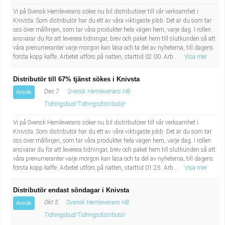
Fastighetsskötare
Socialt arbete
Vi på Svensk Hemleverans söker nu bil distributörer till vår verksamhet i
Knivsta. Som distributör har du ett av våra viktigaste jobb. Det är du som tar
Informatör/Kommunikatör
Säkerhetsarbete
oss över mållinjen, som tar våra produkter hela vägen hem, varje dag. I rollen
ansvarar du för att leverera tidningar, brev och paket hem till slutkunden så att
våra prenumeranter varje morgon kan läsa och ta del av nyheterna, till dagens
Brevbärare
Tekniskt arbete
första kopp kaffe. Arbetet utförs på natten, starttid 02:00. Arb...
Visa mer
Sjuksköterska, grundutbildad
Transport
Distributör till 67% tjänst sökes i Knivsta
Dec 7
Svensk Hemleverans HB
Ansök
Kock, storhushåll
Tidningsbud/Tidningsdistributör
Vi på Svensk Hemleverans söker nu bil distributörer till vår verksamhet i
Undersköterska, vård- o specialavd. o mottagning
Knivsta. Som distributör har du ett av våra viktigaste jobb. Det är du som tar
oss över mållinjen, som tar våra produkter hela vägen hem, varje dag. I rollen
ansvarar du för att leverera tidningar, brev och paket hem till slutkunden så att
Bibliotekarie
våra prenumeranter varje morgon kan läsa och ta del av nyheterna, till dagens
första kopp kaffe. Arbetet utförs på natten, starttid 01:25. Arb...
Visa mer
Administrativ assistent
Distributör endast söndagar i Knivsta
Lärare i gymnasiet
Okt 5
Svensk Hemleverans HB
Ansök
Tidningsbud/Tidningsdistributör