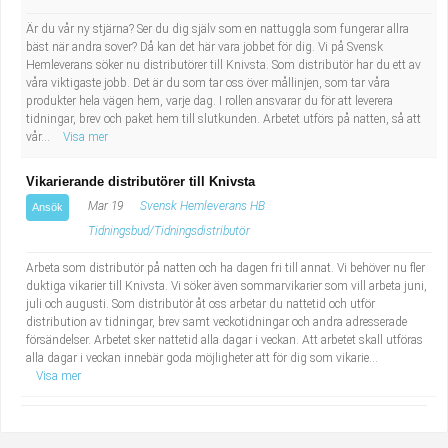
Är du vår ny stjärna? Ser du dig själv som en nattuggla som fungerar allra
bäst när andra sover? Då kan det här vara jobbet för dig. Vi på Svensk
Hemleverans söker nu distributörer till Knivsta. Som distributör har du ett av
våra viktigaste jobb. Det är du som tar oss över mållinjen, som tar våra
produkter hela vägen hem, varje dag. I rollen ansvarar du för att leverera
tidningar, brev och paket hem till slutkunden. Arbetet utförs på natten, så att
vår...
Visa mer
Vikarierande distributörer till Knivsta
Mar 19
Svensk Hemleverans HB
Ansök
Tidningsbud/Tidningsdistributör
Arbeta som distributör på natten och ha dagen fri till annat. Vi behöver nu fler
duktiga vikarier till Knivsta. Vi söker även sommarvikarier som vill arbeta juni,
juli och augusti. Som distributör åt oss arbetar du nattetid och utför
distribution av tidningar, brev samt veckotidningar och andra adresserade
försändelser. Arbetet sker nattetid alla dagar i veckan. Att arbetet skall utföras
alla dagar i veckan innebär goda möjligheter att för dig som vikarie...
Visa mer