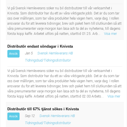
Industriell tillverkning
Behandlingsassistent/Socialpedagog
Vi på Svensk Hemleverans söker nu bil distributörer till vår verksamhet i
Knivsta. Som distributör har du ett av våra viktigaste jobb. Det är du som tar
oss över mållinjen, som tar våra produkter hela vägen hem, varje dag. I rollen
Installation, drift, underhåll
Tandsköterska
ansvarar du för att leverera tidningar, brev och paket hem till slutkunden så att
våra prenumeranter varje morgon kan läsa och ta del av nyheterna, till dagens
Kropps- och skönhetsvård
Budbilsförare
första kopp kaffe. Arbetet utförs på natten, starttid 01:25. Arb...
Visa mer
Distributör endast söndagar i Knivsta
Kultur, media, design
Tidningsbud/Tidningsdistributör
Jan 5
Svensk Hemleverans HB
Ansök
Militärt arbete
Lärare i fritidshem/Fritidspedagog
Tidningsbud/Tidningsdistributör
Vi på Svensk Hemleverans söker nu bil distributörer till vår verksamhet i
Naturbruk
Taxiförare/Taxichaufför
Knivsta. Som distributör har du ett av våra viktigaste jobb. Det är du som tar
oss över mållinjen, som tar våra produkter hela vägen hem, varje dag. I rollen
ansvarar du för att leverera tidningar, brev och paket hem till slutkunden så att
Naturvetenskapligt arbete
Läkarsekreterare/Vårdadmin/Medicinsk
våra prenumeranter varje morgon kan läsa och ta del av nyheterna, till dagens
första kopp kaffe. Arbetet utförs på natten, starttid 02:00 Arbets...
Visa mer
sekreterare
Pedagogiskt arbete
Distributör till 67% tjänst sökes i Knivsta
Lastbilsförare m.fl.
Sanering och renhållning
Sep 12
Svensk Hemleverans HB
Ansök
Tidningsbud/Tidningsdistributör