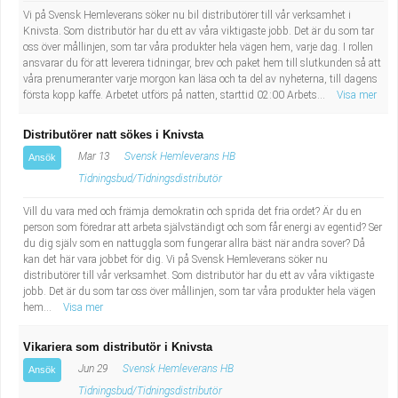
Vi på Svensk Hemleverans söker nu bil distributörer till vår verksamhet i
Knivsta. Som distributör har du ett av våra viktigaste jobb. Det är du som tar
oss över mållinjen, som tar våra produkter hela vägen hem, varje dag. I rollen
ansvarar du för att leverera tidningar, brev och paket hem till slutkunden så att
våra prenumeranter varje morgon kan läsa och ta del av nyheterna, till dagens
första kopp kaffe. Arbetet utförs på natten, starttid 02:00 Arbets...
Visa mer
Distributörer natt sökes i Knivsta
Mar 13
Svensk Hemleverans HB
Ansök
Tidningsbud/Tidningsdistributör
Vill du vara med och främja demokratin och sprida det fria ordet? Är du en
person som föredrar att arbeta självständigt och som får energi av egentid? Ser
du dig själv som en nattuggla som fungerar allra bäst när andra sover? Då
kan det här vara jobbet för dig. Vi på Svensk Hemleverans söker nu
distributörer till vår verksamhet. Som distributör har du ett av våra viktigaste
jobb. Det är du som tar oss över mållinjen, som tar våra produkter hela vägen
hem...
Visa mer
Vikariera som distributör i Knivsta
Jun 29
Svensk Hemleverans HB
Ansök
Tidningsbud/Tidningsdistributör