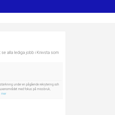
t se alla lediga jobb i Knivsta som
örstärkning under en pågående rekrytering och
 vuxenområdet med fokus på missbruk,
a mer