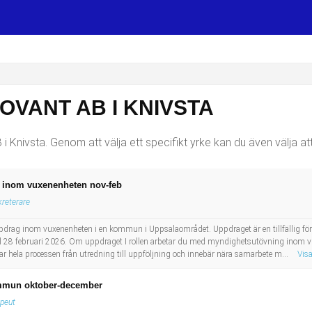
OVANT AB I KNIVSTA
i Knivsta. Genom att välja ett specifikt yrke kan du även välja at
ag inom vuxenenheten nov-feb
kreterare
tt uppdrag inom vuxenenheten i en kommun i Uppsalaområdet. Uppdraget är en tillfällig f
ill 28 februari 2026. Om uppdraget I rollen arbetar du med myndighetsutövning inom
tar hela processen från utredning till uppföljning och innebär nära samarbete m...
Vis
ommun oktober-december
apeut