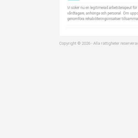
Industriell tillverkning
Behandlingsassistent/Socialpedagog
Vi söker nu en legitimerad arbetsterapeut fö
vårdtagare, anhöriga och personal. Om uppd
genomföra rehabiliteringsinsatser tillsamma
Installation, drift, underhåll
Tandsköterska
Kropps- och skönhetsvård
Budbilsförare
Copyright © 2026 - Alla rättigheter reservera
Kultur, media, design
Tidningsbud/Tidningsdistributör
Militärt arbete
Lärare i fritidshem/Fritidspedagog
Naturbruk
Taxiförare/Taxichaufför
Naturvetenskapligt arbete
Läkarsekreterare/Vårdadmin/Medicinsk sekreterare
Pedagogiskt arbete
Lastbilsförare m.fl.
Sanering och renhållning
Fastighetsskötare