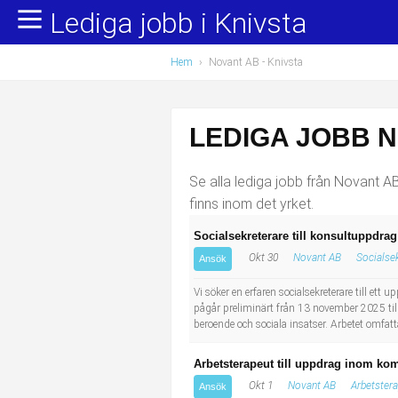
Lediga jobb i Knivsta
Yrkesområden
Populära jobb
Hem
›
Novant AB - Knivsta
Administration, ekonomi, juridik
Undersköterska, hemtjänst och äldreboende
Bygg och anläggning
Städare/Lokalvårdare
LEDIGA JOBB N
Chefer och verksamhetsledare
Barnskötare
Se alla lediga jobb från Novant AB 
Data/IT
Lärare i förskola/Förskollärare
finns inom det yrket.
Socialsekreterare till konsultuppdr
Försäljning, inköp, marknadsföring
Lagerarbetare
Okt 30
Novant AB
Socialse
Ansök
Hantverksyrken
Bussförare/Busschaufför
Vi söker en erfaren socialsekreterare till e
pågår preliminärt från 13 november 2025 t
beroende och sociala insatser. Arbetet omfat
Hotell, restaurang, storhushåll
Elevassistent
Arbetsterapeut till uppdrag inom k
Hälso- och sjukvård
Personlig assistent
Okt 1
Novant AB
Arbetster
Ansök