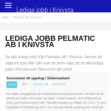
Yrkesområden
Populära jobb
Lediga jobb i Knivsta
Hem
›
Pelmatic AB - Knivsta
Administration, ekonomi, juridik
Undersköterska, hemtjänst och äldreboende
Bygg och anläggning
Städare/Lokalvårdare
LEDIGA JOBB PELMATIC
AB I KNIVSTA
Chefer och verksamhetsledare
Barnskötare
Data/IT
Lärare i förskola/Förskollärare
Se alla lediga jobb från Pelmatic AB i Knivsta. Genom att
välja ett specifikt yrke kan du även välja att se alla lediga
Försäljning, inköp, marknadsföring
Lagerarbetare
jobb i Knivsta som finns inom det yrket.
Socionomer till uppdrag i Södermanland
Hantverksyrken
Bussförare/Busschaufför
Okt 1
Pelmatic AB
Socionom
Ansök
Hotell, restaurang, storhushåll
Elevassistent
Nu söker vi engagerade och omtänksamma socionomer som vill bidra till att
stärka och stötta människor i en tätort i Södermanland, inom äldreomsorg
(SOL) och funktionsstöd (LSS). Perioden sträcker sig mellan 22/10-21/12 med
Hälso- och sjukvård
Personlig assistent
möjlighet till förlängning, och vi har två spännande uppdrag som väntar på