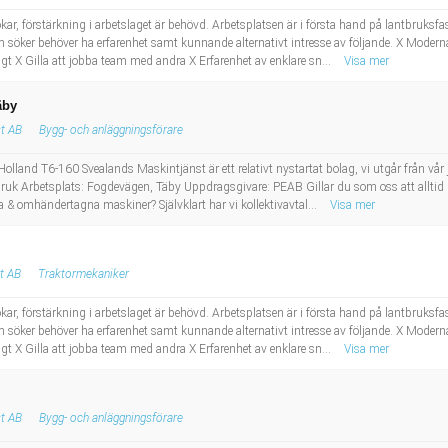
, förstärkning i arbetslaget är behövd. Arbetsplatsen är i första hand på lantbruksfas
m söker behöver ha erfarenhet samt kunnande alternativt intresse av följande. X Moder
t X Gilla att jobba team med andra X Erfarenhet av enklare sn...
Visa mer
äby
t AB
Bygg- och anläggningsförare
w Holland T6-160 Svealands Maskintjänst är ett relativt nystartat bolag, vi utgår från vå
k Arbetsplats: Fogdevägen, Täby Uppdragsgivare: PEAB Gillar du som oss att alltid lev
na & omhändertagna maskiner? Självklart har vi kollektivavtal...
Visa mer
t AB
Traktormekaniker
, förstärkning i arbetslaget är behövd. Arbetsplatsen är i första hand på lantbruksfas
m söker behöver ha erfarenhet samt kunnande alternativt intresse av följande. X Moder
t X Gilla att jobba team med andra X Erfarenhet av enklare sn...
Visa mer
t AB
Bygg- och anläggningsförare