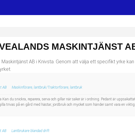
VEALANDS MASKINTJÄNST AB
Maskintjänst AB i Knivsta. Genom att välja ett specifikt yrke kan 
yrket.
t AB
Maskinförare, lantbruk/Traktorförare, lantbruk
n du snickra, reparera, serva och gillar när saker är i ordning. Pedant är uppsakatta
gilla trivas på en gård med hästar, jordbruk och mycket som händer samt vara en vikti
t AB
Lantbrukare blandad drift