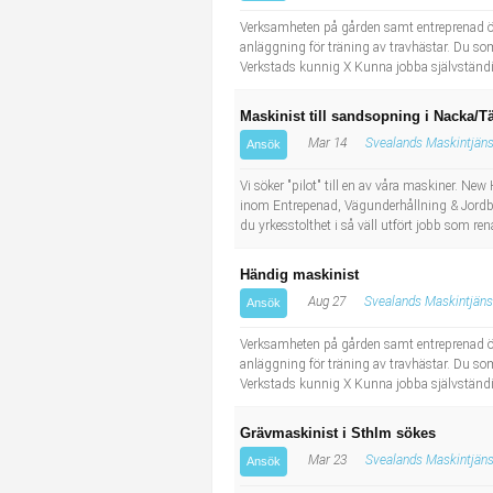
Industriell tillverkning
Behandlingsassistent/Socialpedagog
Verksamheten på gården samt entreprenad ökar
anläggning för träning av travhästar. Du so
Verkstads kunnig X Kunna jobba självständig
Installation, drift, underhåll
Tandsköterska
Maskinist till sandsopning i Nacka/T
Kropps- och skönhetsvård
Budbilsförare
Mar 14
Svealands Maskintjäns
Ansök
Kultur, media, design
Tidningsbud/Tidningsdistributör
Vi söker "pilot" till en av våra maskiner. Ne
inom Entrepenad, Vägunderhållning & Jordbru
du yrkesstolthet i så väll utfört jobb som re
Militärt arbete
Lärare i fritidshem/Fritidspedagog
Händig maskinist
Naturbruk
Taxiförare/Taxichaufför
Aug 27
Svealands Maskintjäns
Ansök
Naturvetenskapligt arbete
Läkarsekreterare/Vårdadmin/Medicinsk sekreterare
Verksamheten på gården samt entreprenad ökar
anläggning för träning av travhästar. Du so
Verkstads kunnig X Kunna jobba självständig
Pedagogiskt arbete
Lastbilsförare m.fl.
Grävmaskinist i Sthlm sökes
Sanering och renhållning
Fastighetsskötare
Mar 23
Svealands Maskintjäns
Ansök