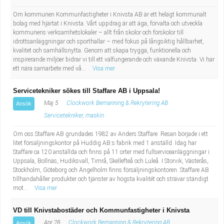
Industriell tillverkning
Behandlingsassistent/Socialpedagog
Om kommunen Kommunfastigheter i Knivsta AB är ett helägt kommunalt
bolag med hjärtat i Knivsta. Vårt uppdrag är att äga, förvalta och utveckla
kommunens verksamhetslokaler – allt från skolor och förskolor till
Installation, drift, underhåll
Tandsköterska
idrottsanläggningar och sporthallar – med fokus på långsiktig hållbarhet,
kvalitet och samhällsnytta. Genom att skapa trygga, funktionella och
Kropps- och skönhetsvård
Budbilsförare
inspirerande miljöer bidrar vi till ett välfungerande och växande Knivsta. Vi har
ett nära samarbete med vå...
Visa mer
Kultur, media, design
Tidningsbud/Tidningsdistributör
Servicetekniker sökes till Staffare AB i Uppsala!
Maj 5
Clockwork Bemanning & Rekrytering AB
Ansök
Militärt arbete
Lärare i fritidshem/Fritidspedagog
Servicetekniker, maskin
Naturbruk
Taxiförare/Taxichaufför
Om oss Staffare AB grundades 1982 av Anders Staffare. Resan började i ett
litet försäljningskontor på Huddig AB:s fabrik med 1 anställd. Idag har
Staffare ca 120 anställda och finns på 11 orter med fullserviceanläggningar i
Naturvetenskapligt arbete
Läkarsekreterare/Vårdadmin/Medicinsk
Uppsala, Bollnäs, Hudiksvall, Timrå, Skellefteå och Luleå. I Storvik, Västerås,
Stockholm, Göteborg och Ängelholm finns försäljningskontoren. Staffare AB
sekreterare
tillhandahåller produkter och tjänster av högsta kvalitét och strävar ständigt
Pedagogiskt arbete
mot...
Visa mer
Lastbilsförare m.fl.
Sanering och renhållning
VD till Knivstabostäder och Kommunfastigheter i Knivsta
Apr 28
Clockwork Bemanning & Rekrytering AB
Ansök