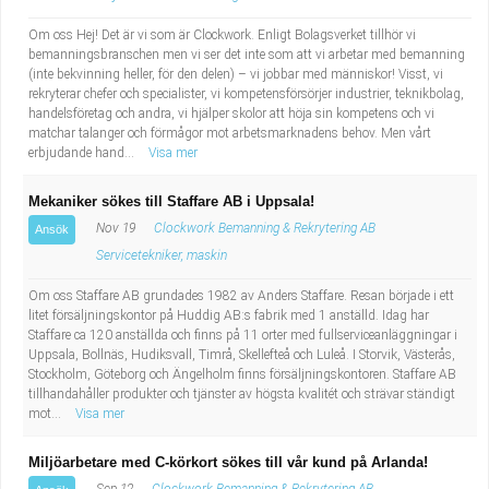
Om oss Hej! Det är vi som är Clockwork. Enligt Bolagsverket tillhör vi
bemanningsbranschen men vi ser det inte som att vi arbetar med bemanning
(inte bekvinning heller, för den delen) – vi jobbar med människor! Visst, vi
rekryterar chefer och specialister, vi kompetensförsörjer industrier, teknikbolag,
handelsföretag och andra, vi hjälper skolor att höja sin kompetens och vi
matchar talanger och förmågor mot arbetsmarknadens behov. Men vårt
erbjudande hand...
Visa mer
Mekaniker sökes till Staffare AB i Uppsala!
Nov 19
Clockwork Bemanning & Rekrytering AB
Ansök
Servicetekniker, maskin
Om oss Staffare AB grundades 1982 av Anders Staffare. Resan började i ett
litet försäljningskontor på Huddig AB:s fabrik med 1 anställd. Idag har
Staffare ca 120 anställda och finns på 11 orter med fullserviceanläggningar i
Uppsala, Bollnäs, Hudiksvall, Timrå, Skellefteå och Luleå. I Storvik, Västerås,
Stockholm, Göteborg och Ängelholm finns försäljningskontoren. Staffare AB
tillhandahåller produkter och tjänster av högsta kvalitét och strävar ständigt
mot...
Visa mer
Miljöarbetare med C-körkort sökes till vår kund på Arlanda!