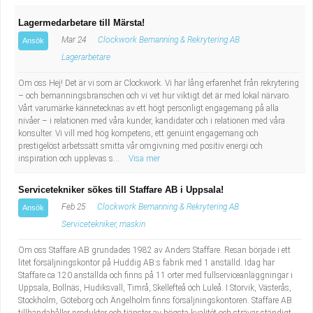
Lagermedarbetare till Märsta!
Mar 24
Clockwork Bemanning & Rekrytering AB
Ansök
Lagerarbetare
Om oss Hej! Det är vi som är Clockwork. Vi har lång erfarenhet från rekrytering
– och bemanningsbranschen och vi vet hur viktigt det är med lokal närvaro.
Vårt varumärke kännetecknas av ett högt personligt engagemang på alla
nivåer – i relationen med våra kunder, kandidater och i relationen med våra
konsulter. Vi vill med hög kompetens, ett genuint engagemang och
prestigelöst arbetssätt smitta vår omgivning med positiv energi och
inspiration och upplevas s...
Visa mer
Servicetekniker sökes till Staffare AB i Uppsala!
Feb 25
Clockwork Bemanning & Rekrytering AB
Ansök
Servicetekniker, maskin
Om oss Staffare AB grundades 1982 av Anders Staffare. Resan började i ett
litet försäljningskontor på Huddig AB:s fabrik med 1 anställd. Idag har
Staffare ca 120 anställda och finns på 11 orter med fullserviceanläggningar i
Uppsala, Bollnäs, Hudiksvall, Timrå, Skellefteå och Luleå. I Storvik, Västerås,
Stockholm, Göteborg och Ängelholm finns försäljningskontoren. Staffare AB