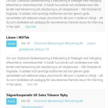
Om oss Clockwork Skolbemanning & Rekrytering är företaget med mångårig
erfarenhet av skolverksamhet. Vi bistår huvudmän och skolledare över hela
landet med bemanning och rekrytering av all skolpersonal – från förskola till
högskola. Vi arbetar mot samtliga skolformer och kan genom goda
samarbeten och relationer skapa utrymme för det som vi tycker är viktigt – att
du som skolledare och pedagog får vara elevernas främsta resurs för inlärning.
Vi har själv...
Visa mer
Lärare i NO/Tek
Dec 16
Clockwork Bemanning & Rekrytering AB
Lärare i
Ansök
grundskolan, årskurs 7-9
Om oss Clockwork Skolbemanning & Rekrytering är företaget med mångårig
erfarenhet av skolverksamhet. Vi bistår huvudmän och skolledare över hela
landet med bemanning och rekrytering av all skolpersonal – från förskola till
högskola. Vi arbetar mot samtliga skolformer och kan genom goda
samarbeten och relationer skapa utrymme för det som vi tycker är viktigt – att
du som skolledare och pedagog får vara elevernas främsta resurs för inlärning.
Vi har själva...
Visa mer
Sågverksoperatör till Setra Trävaror Nyby
Dec 28
Clockwork Bemanning & Rekrytering AB
Ansök
Sågverksoperatör