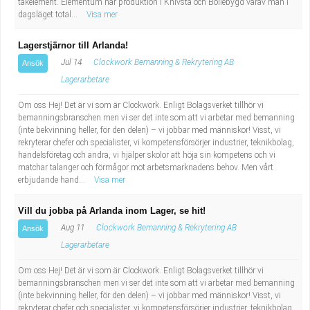
takelement. Elementum har produktion i Knivsta och Bollebygd varav man i
dagsläget total...
Visa mer
Lagerstjärnor till Arlanda!
Jul 14
Clockwork Bemanning & Rekrytering AB
Ansök
Lagerarbetare
Om oss Hej! Det är vi som är Clockwork. Enligt Bolagsverket tillhör vi
bemanningsbranschen men vi ser det inte som att vi arbetar med bemanning
(inte bekvinning heller, för den delen) – vi jobbar med människor! Visst, vi
rekryterar chefer och specialister, vi kompetensförsörjer industrier, teknikbolag,
handelsföretag och andra, vi hjälper skolor att höja sin kompetens och vi
matchar talanger och förmågor mot arbetsmarknadens behov. Men vårt
erbjudande hand...
Visa mer
Vill du jobba på Arlanda inom Lager, se hit!
Aug 11
Clockwork Bemanning & Rekrytering AB
Ansök
Lagerarbetare
Om oss Hej! Det är vi som är Clockwork. Enligt Bolagsverket tillhör vi
bemanningsbranschen men vi ser det inte som att vi arbetar med bemanning
(inte bekvinning heller, för den delen) – vi jobbar med människor! Visst, vi
rekryterar chefer och specialister, vi kompetensförsörjer industrier, teknikbolag,