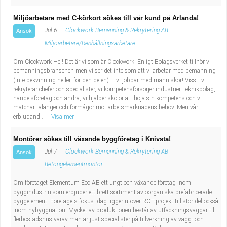
Miljöarbetare med C-körkort sökes till vår kund på Arlanda!
Jul 6
Clockwork Bemanning & Rekrytering AB
Ansök
Miljöarbetare/Renhållningsarbetare
Om Clockwork Hej! Det är vi som är Clockwork. Enligt Bolagsverket tillhör vi
bemanningsbranschen men vi ser det inte som att vi arbetar med bemanning
(inte bekvinning heller, för den delen) – vi jobbar med människor! Visst, vi
rekryterar chefer och specialister, vi kompetensförsörjer industrier, teknikbolag,
handelsföretag och andra, vi hjälper skolor att höja sin kompetens och vi
matchar talanger och förmågor mot arbetsmarknadens behov. Men vårt
erbjudand...
Visa mer
Montörer sökes till växande byggföretag i Knivsta!
Jul 7
Clockwork Bemanning & Rekrytering AB
Ansök
Betongelementmontör
Om företaget Elementum Eco AB ett ungt och växande företag inom
byggindustrin som erbjuder ett brett sortiment av oorganiska prefabricerade
byggelement. Företagets fokus idag ligger utöver ROT-projekt till stor del också
inom nybyggnation. Mycket av produktionen består av utfackningsväggar till
flerbostadshus varav man är just specialister på tillverkning av vägg- och