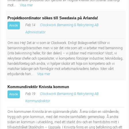
tillhandahåller produkter och tjänster av högsta kvalitét och strävar ständigt
mot...
Visa mer
Projektkoordinator sökes till Swedavia på Arlanda!
Feb 14
Clockwork Bemanning & Rekrytering AB
Ansök
Administratör
Om oss Hej! Det är vi som är Clockwork. Enligt Bolagsverket tillhör vi
bemanningsbranschen men vi ser det inte som att vi arbetar med bemanning
(inte bekvinning heller, för den delen) – vi jobbar med människor! Visst, vi
rekryterar chefer och specialister, vi kompetens försörjer industrier, teknikbolag,
handelsföretag och andra, vi hjälper skolor att höja sin kompetens och vi
matchar talanger och förmågor mot arbetsmarknadens behov. Men vårt
erbjudande han...
Visa mer
Kommundirektör Knivsta kommun
Feb 19
Clockwork Bemanning & Rekrytering AB
Ansök
Kommundirektör
Om kommunen Knivsta är en spännande plats. Å ena sidan en välmående,
trygg och grön kommun, med det mindre samhällets gemenskap. Å andra
sidan en kommun i utveckling, med ett starkt driv och en framtidstro mitt i
tillväxtstråket Stockholm – Uppsala. I Knivsta finns en ung befolkning och ett