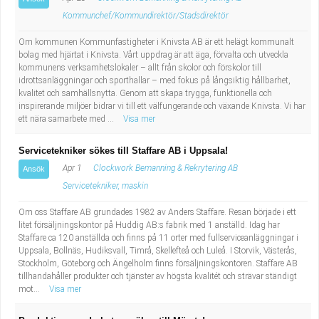
Fastighetsskötare
Socialt arbete
Kommunchef/Kommundirektör/Stadsdirektör
Informatör/Kommunikatör
Säkerhetsarbete
Om kommunen Kommunfastigheter i Knivsta AB är ett helägt kommunalt
bolag med hjärtat i Knivsta. Vårt uppdrag är att äga, förvalta och utveckla
kommunens verksamhetslokaler – allt från skolor och förskolor till
Brevbärare
Tekniskt arbete
idrottsanläggningar och sporthallar – med fokus på långsiktig hållbarhet,
kvalitet och samhällsnytta. Genom att skapa trygga, funktionella och
inspirerande miljöer bidrar vi till ett välfungerande och växande Knivsta. Vi har
Sjuksköterska, grundutbildad
Transport
ett nära samarbete med ...
Visa mer
Kock, storhushåll
Servicetekniker sökes till Staffare AB i Uppsala!
Apr 1
Clockwork Bemanning & Rekrytering AB
Ansök
Undersköterska, vård- o specialavd. o mottagning
Servicetekniker, maskin
Om oss Staffare AB grundades 1982 av Anders Staffare. Resan började i ett
Bibliotekarie
litet försäljningskontor på Huddig AB:s fabrik med 1 anställd. Idag har
Staffare ca 120 anställda och finns på 11 orter med fullserviceanläggningar i
Administrativ assistent
Uppsala, Bollnäs, Hudiksvall, Timrå, Skellefteå och Luleå. I Storvik, Västerås,
Stockholm, Göteborg och Ängelholm finns försäljningskontoren. Staffare AB
tillhandahåller produkter och tjänster av högsta kvalitét och strävar ständigt
Lärare i gymnasiet
mot...
Visa mer