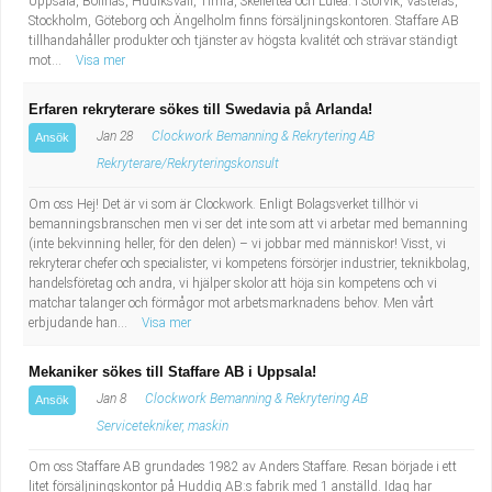
Uppsala, Bollnäs, Hudiksvall, Timrå, Skellefteå och Luleå. I Storvik, Västerås,
Stockholm, Göteborg och Ängelholm finns försäljningskontoren. Staffare AB
tillhandahåller produkter och tjänster av högsta kvalitét och strävar ständigt
mot...
Visa mer
Erfaren rekryterare sökes till Swedavia på Arlanda!
Jan 28
Clockwork Bemanning & Rekrytering AB
Ansök
Rekryterare/Rekryteringskonsult
Om oss Hej! Det är vi som är Clockwork. Enligt Bolagsverket tillhör vi
bemanningsbranschen men vi ser det inte som att vi arbetar med bemanning
(inte bekvinning heller, för den delen) – vi jobbar med människor! Visst, vi
rekryterar chefer och specialister, vi kompetens försörjer industrier, teknikbolag,
handelsföretag och andra, vi hjälper skolor att höja sin kompetens och vi
matchar talanger och förmågor mot arbetsmarknadens behov. Men vårt
erbjudande han...
Visa mer
Mekaniker sökes till Staffare AB i Uppsala!
Jan 8
Clockwork Bemanning & Rekrytering AB
Ansök
Servicetekniker, maskin
Om oss Staffare AB grundades 1982 av Anders Staffare. Resan började i ett
litet försäljningskontor på Huddig AB:s fabrik med 1 anställd. Idag har