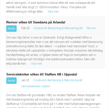
aktivt näringsliv. Vi som kommun strävar efter att vara nyskapande och
framåt med våra drygt 21 000 Knivstabor i fokus. Förnyelse och
effektivisering är viktiga delar...
Visa mer
Revisor sökes till Swedavia på Arlanda!
Feb 20
Clockwork Bemanning & Rekrytering AB
Revisor
Ansök
Om oss Hej! Det är vi som är Clockwork. Enligt Bolagsverket tillhör vi
bemanningsbranschen men vi ser det inte som att vi arbetar med bemanning
(inte bekvinning heller, för den delen) – vi jobbar med människor! Visst, vi
rekryterar chefer och specialister, vi kompetens försörjer industrier, teknikbolag,
handelsföretag och andra, vi hjälper skolor att höja sin kompetens och vi
matchar talanger och förmågor mot arbetsmarknadens behov. Men vårt
erbjudande han...
Visa mer
Servicetekniker sökes till Staffare AB i Uppsala!
Jan 22
Clockwork Bemanning & Rekrytering AB
Ansök
Servicetekniker, maskin
Om oss Staffare AB grundades 1982 av Anders Staffare. Resan började i ett
litet försäljningskontor på Huddig AB:s fabrik med 1 anställd. Idag har
Staffare ca 120 anställda och finns på 11 orter med fullserviceanläggningar i