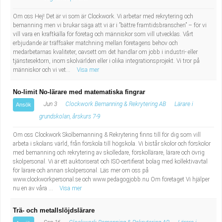
Om oss Hej! Det är vi som är Clockwork. Vi arbetar med rekrytering och
bemanning men vi brukar säga att vi är i ”bättre framtidsbranschen” – för vi
vill vara en kraftkälla för företag och människor som vill utvecklas. Vårt
erbjudande är träffsäker matchning mellan företagens behov och
medarbetarnas kvaliteter, oavsett om det handlar om jobb i industri- eller
tjänstesektorn, inom skolvärlden eller i olika integrationsprojekt. Vi tror på
människor och vi vet...
Visa mer
No-limit No-lärare med matematiska fingrar
Jun 3
Clockwork Bemanning & Rekrytering AB
Lärare i
Ansök
grundskolan, årskurs 7-9
Om oss Clockwork Skolbemanning & Rekrytering finns till för dig som vill
arbeta i skolans värld, från förskola till högskola. Vi bistår skolor och förskolor
med bemanning och rekrytering av skolledare, förskollärare, lärare och övrig
skolpersonal. Vi är ett auktoriserat och ISO-certifierat bolag med kollektivavtal
för lärare och annan skolpersonal. Läs mer om oss på
www.clockworkpersonal.se och www.pedagogjobb.nu Om företaget Vi hjälper
nu en av våra ...
Visa mer
Trä- och metallslöjdslärare