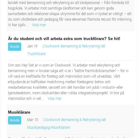
landet med bemanning och rekrytering av all skolpersonal – från förskola till
högskola. Vi arbetar mot samtliga skolformer och kan genom goda
samarbeten och relationer skapa utrymme för det som vi tycker är viktigt – att
du som skolledare och pedagog får vara elevernas främsta resurs för inlärning.
Vi har själv...
Visa mer
Är du student och vill arbeta extra som truckförare? Se hit!
Jan 19
Clockwork Bemanning & Rekrytering AB
Ansök
Truckförare
Om oss Hej! Det är vi som är Clockwork. Vi arbetar med rekrytering och
bemanning men vi brukar säga att vi är i ”bättre framtidsbranschen” – för vi
vill vara en kraftkälla för företag och människor som vill utvecklas. Vårt
erbjudande är träffsäker matchning mellan företagens behov och
medarbetarnas kvaliteter, oavsett om det handlar om jobb i industri- eller
tjänstesektorn, inom skolvärlden eller i olika integrationsprojekt. Vi tror på
människor och vi vet...
Visa mer
Musiklärare
Mar 15
Clockwork Bemanning & Rekrytering AB
Ansök
Musikpedagog/Musiklärare