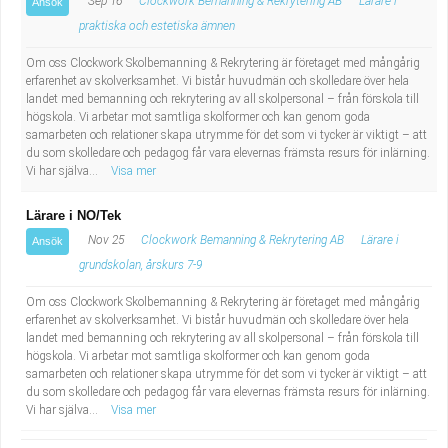
Sep 16
Clockwork Bemanning & Rekrytering AB
Lärare i
Ansök
praktiska och estetiska ämnen
Om oss Clockwork Skolbemanning & Rekrytering är företaget med mångårig
erfarenhet av skolverksamhet. Vi bistår huvudmän och skolledare över hela
landet med bemanning och rekrytering av all skolpersonal – från förskola till
högskola. Vi arbetar mot samtliga skolformer och kan genom goda
samarbeten och relationer skapa utrymme för det som vi tycker är viktigt – att
du som skolledare och pedagog får vara elevernas främsta resurs för inlärning.
Vi har själva...
Visa mer
Lärare i NO/Tek
Nov 25
Clockwork Bemanning & Rekrytering AB
Lärare i
Ansök
grundskolan, årskurs 7-9
Om oss Clockwork Skolbemanning & Rekrytering är företaget med mångårig
erfarenhet av skolverksamhet. Vi bistår huvudmän och skolledare över hela
landet med bemanning och rekrytering av all skolpersonal – från förskola till
högskola. Vi arbetar mot samtliga skolformer och kan genom goda
samarbeten och relationer skapa utrymme för det som vi tycker är viktigt – att
du som skolledare och pedagog får vara elevernas främsta resurs för inlärning.
Vi har själva...
Visa mer