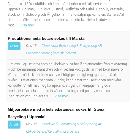
Staffare ca 120 anställda och finns på 11 orter med fullserviceanläggningar i
Uppsala, Bollnäs, Hudiksvall, Timrå, Skellefteå och Luleå. I Storvik, Västerås,
Stockholm, Göteborg och Ängelholm finns försäljningskontoren. Staffare AB
tillhandahåller produkter och tjänster av högsta kvalitét och strävar ständigt
mot...
Visa mer
Produktionsmedarbetare sökes till Märsta!
Dec 13
Clockwork Bemanning & Rekrytering AB
Ansök
Processoperatör, kemisk industri
Om oss Hej! Det är vi som är Clockwork. Vi har lång erfarenhet från rekrytering
– och bemanningsbranschen och vi vet hur viktigt det är med lokal närvaro.
Vårt varumärke kännetecknas av ett högt personligt engagemang på alla
nivåer – i relationen med våra kunder, kandidater och i relationen med våra
konsulter. Vi vill med hög kompetens, ett genuint engagemang och
prestigelöst arbetssätt smitta vår omgivning med positiv energi och
inspiration och upplevas s...
Visa mer
Miljöarbetare med arbetsledaransvar sökes till Stena
Recycling i Uppsala!
Nov 12
Clockwork Bemanning & Rekrytering AB
Ansök
Miljöarbetare/Renhållningsarbetare